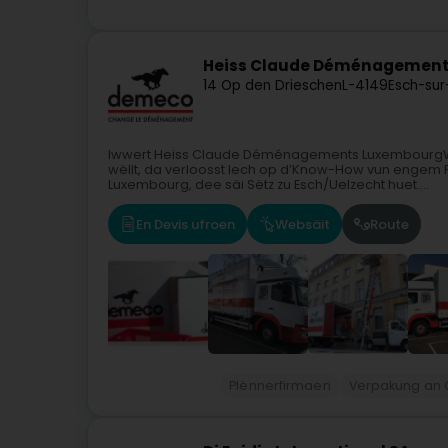
Heiss Claude Déménagement
14 Op den Drieschen
L-4149
Esch-sur
Iwwert Heiss Claude Déménagements LuxembourgWan
wëllt, da verloosst Iech op d’Know-How vun engem
Luxembourg, dee säi Sëtz zu Esch/Uelzecht huet....
En Devis ufroen
Websäit
Route
Plënnerfirmaen
Verpakung an 