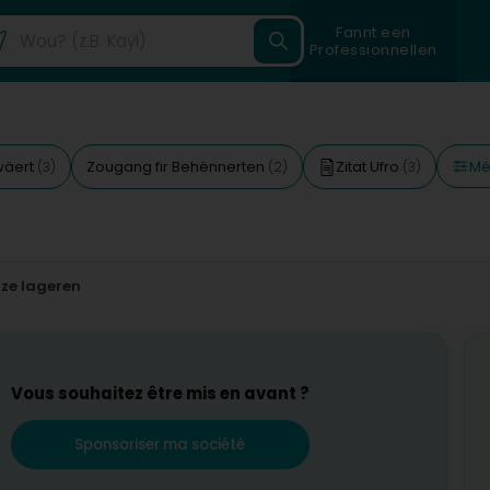
Fannt een
Professionnellen
Méi
wäert
Zougang fir Behënnerten
Zitat Ufro
(3)
(2)
(3)
 ze lageren
Vous souhaitez être mis en avant ?
Sponsoriser ma société