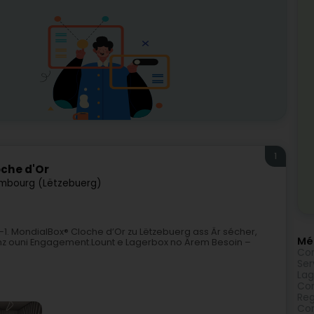
1
che d'Or
mbourg (Lëtzebuerg)
-1. MondialBox® Cloche d’Or zu Lëtzebuerg ass Är sécher,
Méi
anz ouni Engagement.Lount e Lagerbox no Ärem Besoin –
Con
Ser
Lag
Con
Reg
Con