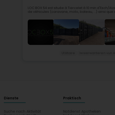
LOC BOX 54 est située à Tiercelet à 10 min d'Esch/A
de véhicules (caravane, moto, bateau, ...) ainsi que
Utilitaire
Iwwerwanteren vun A
Dienste
Praktisch
Suche nach Aktivität
Notdienst Apotheken