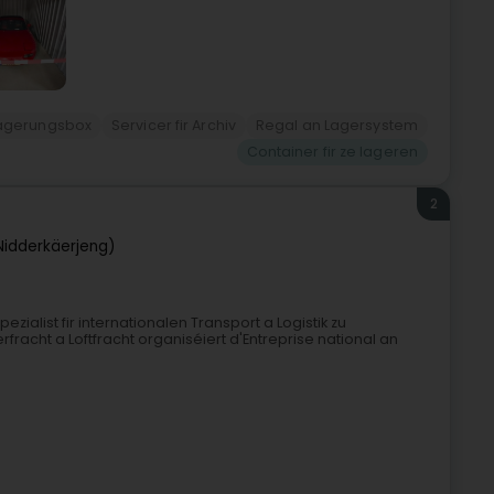
agerungsbox
Servicer fir Archiv
Regal an Lagersystem
Container fir ze lageren
2
Nidderkäerjeng)
alist fir internationalen Transport a Logistik zu
fracht a Loftfracht organiséiert d'Entreprise national an