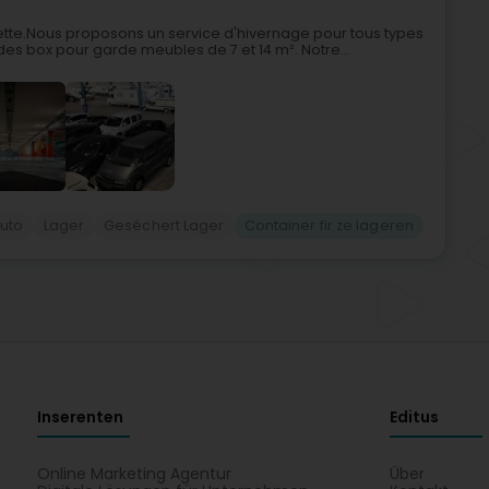
lzette.Nous proposons un service d'hivernage pour tous types
 des box pour garde meubles de 7 et 14 m². Notre...
uto
Lager
Geséchert Lager
Container fir ze lageren
Inserenten
Editus
Online Marketing Agentur
Über