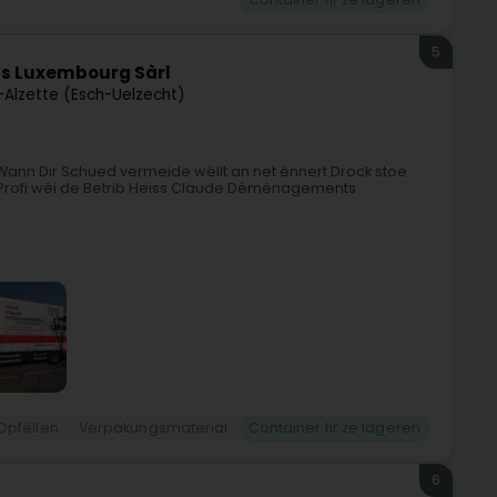
5
s Luxembourg Sàrl
-Alzette (Esch-Uelzecht)
n Dir Schued vermeide wëllt an net ënnert Drock stoe
 Profi wéi de Betrib Heiss Claude Déménagements
Opfëllen
Verpakungsmaterial
Container fir ze lageren
6