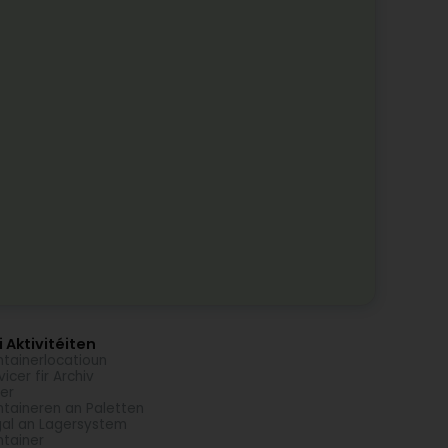
 Aktivitéiten
tainerlocatioun
vicer fir Archiv
er
taineren an Paletten
al an Lagersystem
tainer