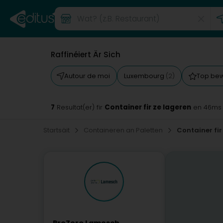
Raffinéiert Är Sich
Autour de moi
Luxembourg
Top be
(2)
7
Container fir ze lageren
Resultat(er) fir
en 46ms
Startsäit
Containeren an Paletten
Container fir