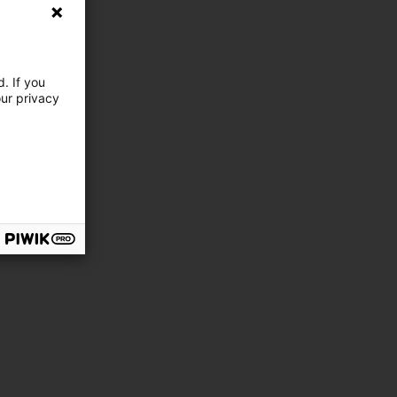
. If you
our privacy