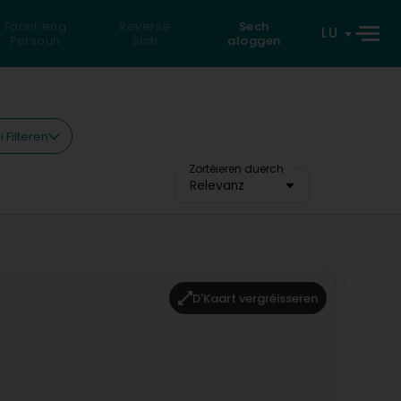
Fannt eng
Reverse
Sech
LU
Persoun
Sich
aloggen
 Filteren
Zortéieren duerch
Relevanz
D'Kaart vergréisseren