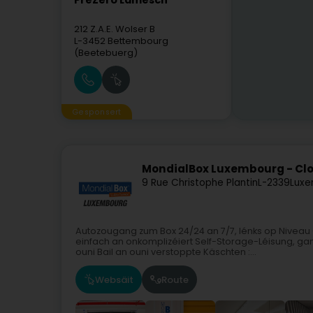
PreZero Lamesch
212 Z.A.E. Wolser B
L-3452
Bettembourg
(Beetebuerg)
Gesponsert
MondialBox Luxembourg - Clo
9 Rue Christophe Plantin
L-2339
Luxe
Autozougang zum Box 24/24 an 7/7, lénks op Niveau 
einfach an onkomplizéiert Self-Storage-Léisung, g
ouni Bail an ouni verstoppte Käschten :...
Websäit
Route