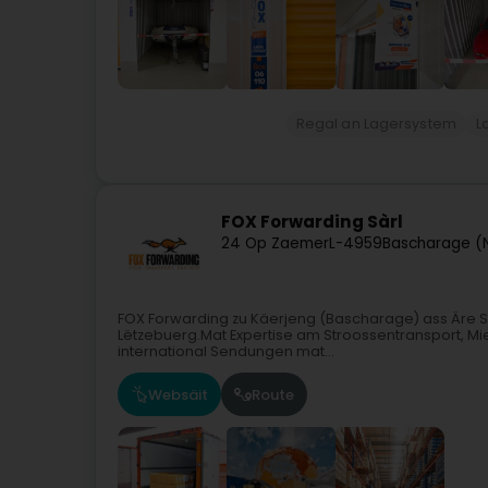
Regal an Lagersystem
L
FOX Forwarding Sàrl
24 Op Zaemer
L-4959
Bascharage (
FOX Forwarding zu Käerjeng (Bascharage) ass Äre Spezi
Lëtzebuerg.Mat Expertise am Stroossentransport, Mier
international Sendungen mat...
Websäit
Route