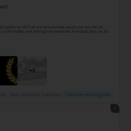
eiz)
 Egidio en 1973 et ont ensuite été repris par son fils, M.
dio sont restés une entreprise familiale. Pendant plus de 45
+3
ren
Internationalen Transport
Container fir ze lageren
7