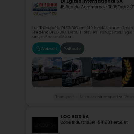
Di Egidio International SA
16 Rue du Commerce
L-3895
Foetz (F
Les Transports DI EGIDIO ont été fondés par M. Guido Di
Frédéric DI EGIDIO. Depuis lors, les Transports Di Egi
ans, notre société a...
Websäit
Route
Transport
Stroossentransport vu Wue
LOC BOX 54
Zone Industrielle
F-54190
Tiercelet