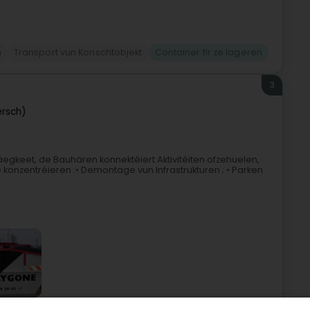
n
Transport vun Konschtobjekt
Container fir ze lageren
3
ersch)
Fäegkeet, de Bauhären konnektéiert Aktivitéiten ofzehuelen,
e konzentréieren :• Demontage vun Infrastrukturen ; • Parken