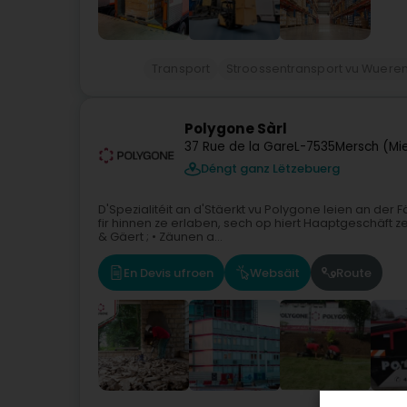
Transport
Stroossentransport vu Wuere
Polygone Sàrl
37 Rue de la Gare
L-7535
Mersch (Mi
Déngt ganz Lëtzebuerg
D'Spezialitéit an d'Stäerkt vu Polygone leien an der 
fir hinnen ze erlaben, sech op hiert Haaptgeschäft z
& Gäert ; • Zäunen a...
En Devis ufroen
Websäit
Route