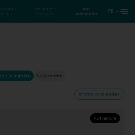
rcher un
Recherche
Me
FR
iculier
inversée
connecter
Voir le numéro
S'y rendre
Informations légales
Itinéraire