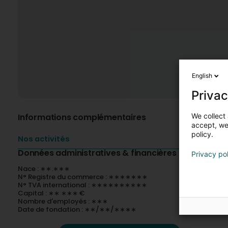
English
Privac
We collect 
Informations complémentaires
accept, we'
policy.
Nos activités
Données administratives & financières
Privacy po
Nace : ∗∗.∗∗∗
N° Registre du commerce : ∗∗∗∗∗∗∗
N° TVA international : ∗∗∗∗∗∗∗∗∗∗
Capital : ∗∗ ∗∗∗ €
Nombre d'employés : ∗∗∗
Date de fondation : ∗∗/∗∗/∗∗∗∗