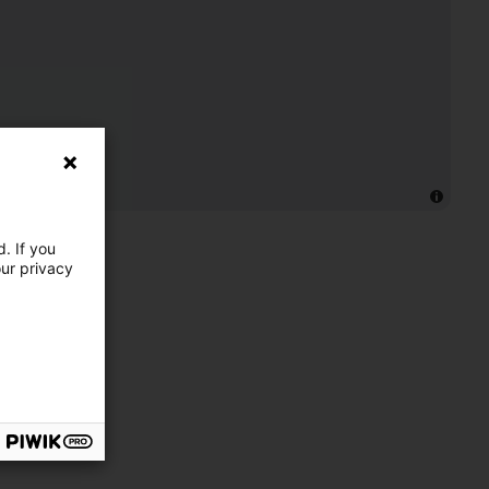
. If you
our privacy