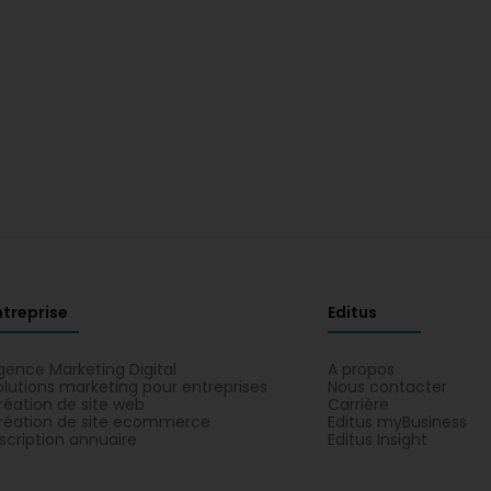
ntreprise
Editus
gence Marketing Digital
A propos
olutions marketing pour entreprises
Nous contacter
réation de site web
Carrière
réation de site ecommerce
Editus myBusiness
nscription annuaire
Editus Insight