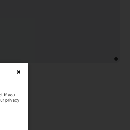
. If you
our privacy