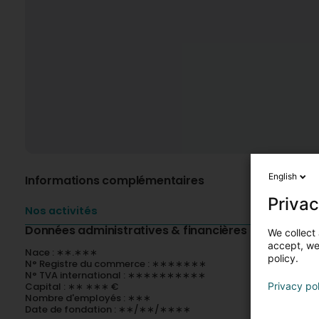
English
Informations complémentaires
Privac
Nos activités
Données administratives & financières
We collect 
accept, we'
Nace : ∗∗.∗∗∗
policy.
N° Registre du commerce : ∗∗∗∗∗∗∗
N° TVA international : ∗∗∗∗∗∗∗∗∗∗
Capital : ∗∗ ∗∗∗ €
Privacy po
Nombre d'employés : ∗∗∗
Date de fondation : ∗∗/∗∗/∗∗∗∗