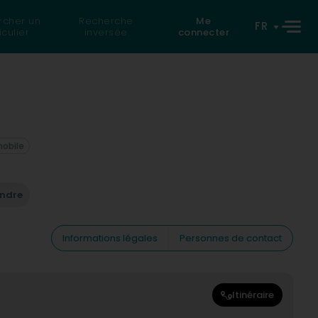
rcher un
Recherche
Me
FR
iculier
inversée
connecter
mobile
endre
Informations légales
Personnes de contact
Itinéraire