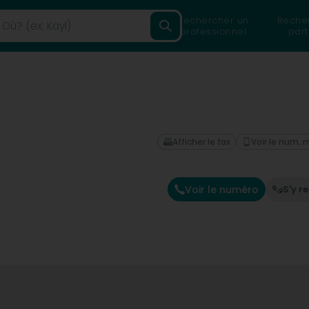
Rechercher un
Reche
professionnel
part
Afficher le fax
Voir le num. 
Voir le numéro
S'y r