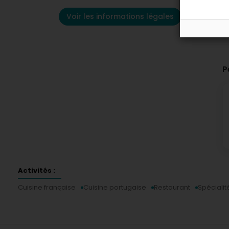
Voir les informations légales
P
Activités :
Cuisine française
Cuisine portugaise
Restaurant
Spécialit