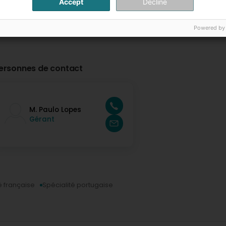
Accept
Decline
Powered by
ersonnes de contact
M. Paulo Lopes
Gérant
é française
Spécialité portugaise