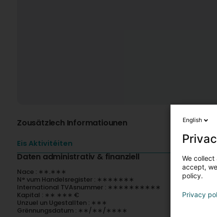
English
Zousätzlech Informatiounen
Privac
Eis Aktivitéiten
Daten administrativ & finanziell
We collect 
accept, we'
Nace : ∗∗.∗∗∗
policy.
N° vum Handelsregister : ∗∗∗∗∗∗∗
International TVAsnummer : ∗∗∗∗∗∗∗∗∗∗
Kapital : ∗∗ ∗∗∗ €
Privacy po
Unzuel un Ugestallten : ∗∗∗
Grënnungsdatum : ∗∗/∗∗/∗∗∗∗