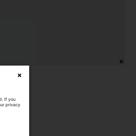
. If you
our privacy