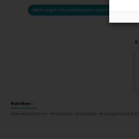
Sech Legal Informatiounen ukucken
K
Rubriken :
Franséisch Kichen
Franséisch Spezialitéit
Portugiesesch Kic