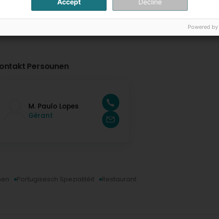
Accept
Decline
Powered by
ontakt Persounen
M. Paulo Lopes
Gérant
hen
Portugisesch Spezialitéit
Restaurant