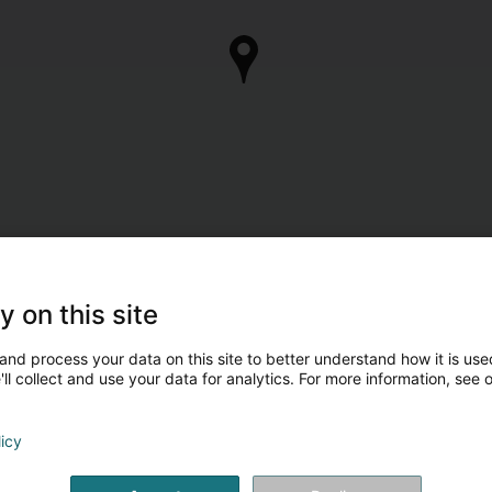
y on this site
and process your data on this site to better understand how it is used
ll collect and use your data for analytics. For more information, see 
licy