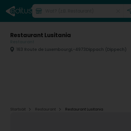
Restaurant Lusitania
Restaurant
163 Route de Luxembourg
L-4973
Dippach (Dippech)
Startsäit
Restaurant
Restaurant Lusitania