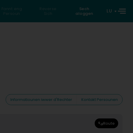
Fannt eng
Reverse
Sech
LU
Persoun
Sich
aloggen
Informatiounen iwwer d'Rechter
Kontakt Persounen
Route