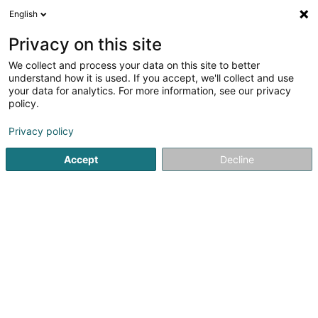
English
FR
Privacy on this site
We collect and process your data on this site to better
Poos Philippe (Dr)
understand how it is used. If you accept, we'll collect and use
your data for analytics. For more information, see our privacy
Médecin généraliste
policy.
88 Rue du Cimetière
L-1338
Luxembourg (Lëtzebuerg)
Privacy policy
Accept
Decline
Afficher le fax
Voir le numéro
S'y rendre
Accueil
Médecin généraliste
Poos Philippe (Dr)