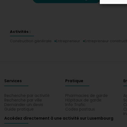
Activités :
Construction générale
Entrepreneur
Entrepreneur constructi
Services
Pratique
E
Recherche par activité
Pharmacies de garde
A
Recherche par ville
Hôpitaux de garde
S
Demander un devis
Info Trafic
C
Guide pratique
Codes postaux
C
I
Accédez directement à une activité sur Luxembourg