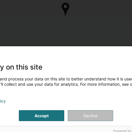
y on this site
and process your data on this site to better understand how it is used
ll collect and use your data for analytics. For more information, see 
licy
Accept
Decline
Powered by