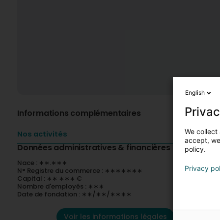
English
Privac
Informations complémentaires
We collect 
Nos activités
accept, we'
Données administratives & financières
policy.
Nace : ∗∗.∗∗∗
Privacy po
N° Registre du commerce : ∗∗∗∗∗∗∗
Capital : ∗∗ ∗∗∗ €
Nombre d'employés : ∗∗∗
Date de fondation : ∗∗/∗∗/∗∗∗∗
Voir les informations légales