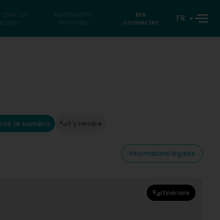
rcher un
Recherche
Me
FR
iculier
inversée
connecter
Voir le numéro
S'y rendre
Informations légales
Itinéraire