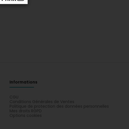
Informations
CGU
Conditions Générales de Ventes
Politique de protection des données personnelles
Mes droits RGPD
Options cookies