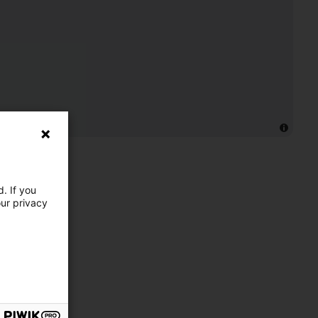
. If you
our privacy