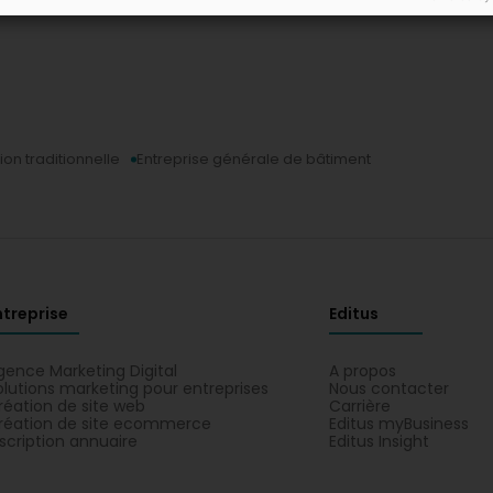
on traditionnelle
Entreprise générale de bâtiment
ntreprise
Editus
gence Marketing Digital
A propos
olutions marketing pour entreprises
Nous contacter
réation de site web
Carrière
réation de site ecommerce
Editus myBusiness
nscription annuaire
Editus Insight