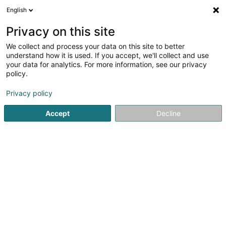
English
FR
Privacy on this site
We collect and process your data on this site to better
Moupfouma Bertrand
understand how it is used. If you accept, we'll collect and use
your data for analytics. For more information, see our privacy
Avocats exerçant sous leur titre professionnel
d'origine (L4)
policy.
15 Rue du Fort Bourbon
L-1249
Privacy policy
Luxembourg (Lëtzebuerg)
Accept
Decline
Afficher le fax
Voir le numéro
S'y rendre
Accueil
Avocat
Avocats exerçant sous leur titre profession