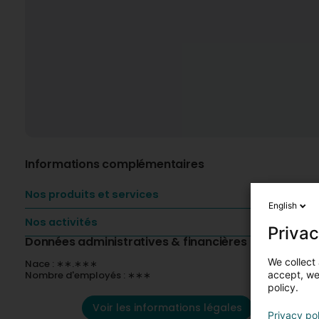
Informations complémentaires
Nos produits et services
English
Nos activités
Privac
Données administratives & financières
We collect 
Nace : ∗∗.∗∗∗
accept, we'
Nombre d'employés : ∗∗∗
policy.
Voir les informations légales
Privacy po