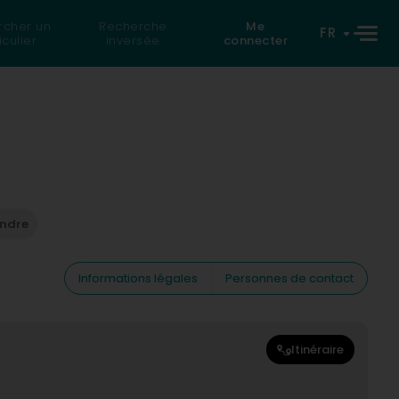
rcher un
Recherche
Me
FR
iculier
inversée
connecter
endre
Informations légales
Personnes de contact
Itinéraire