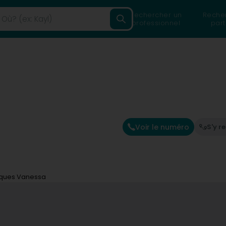
Rechercher un
Reche
professionnel
part
Voir le numéro
S'y r
ques Vanessa