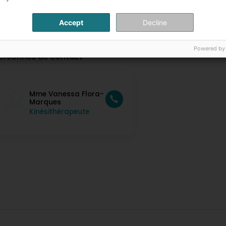
Accept
Decline
Powered by
ersonnes de contact
Mme Vanessa Flora-
Marques
Kinésithérapeute