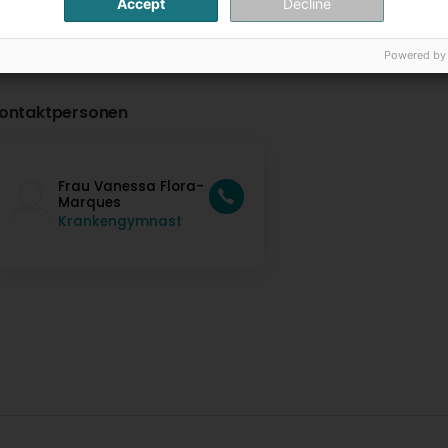
Accept
Decline
Powered by
ontaktpersonen
Frau Vanessa Flora-
Marques
Krankengymnast