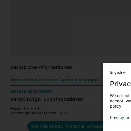
Zusätzliche Informationen
English
Unsere Produkte und Dienstleistungen
Privac
Unsere Aktivitäten
We collect 
Verwaltungs- und Finanzdaten
accept, we'
policy.
Nace : ∗∗.∗∗∗
Anzahl der Angestellten : ∗∗∗
Privacy po
Rechtliche Informationen anzeigen