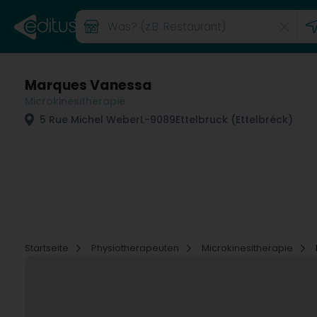
Marques Vanessa
Microkinesitherapie
5 Rue Michel Weber
L-9089
Ettelbruck (Ettelbréck)
Startseite
Physiotherapeuten
Microkinesitherapie