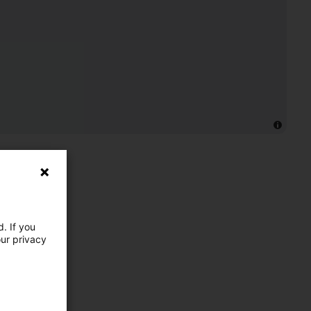
. If you
our privacy