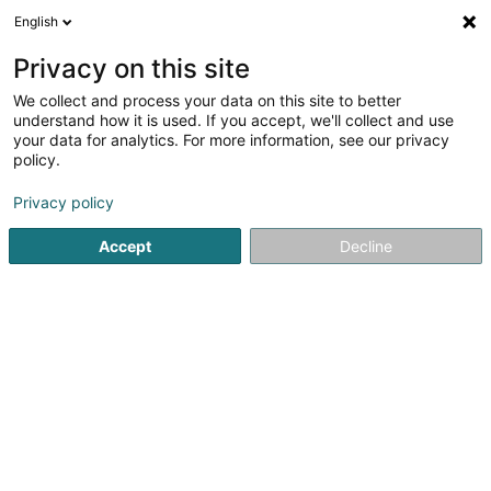
English
FR
Privacy on this site
We collect and process your data on this site to better
Maison relais Laladudo - Inter-Actions
understand how it is used. If you accept, we'll collect and use
Asbl
your data for analytics. For more information, see our privacy
policy.
Crèche et foyer de jour pour enfant
Privacy policy
212 Rue de Neudorf
L-2222
Luxembourg (Lëtzebuerg)
Accept
Decline
Afficher le fax
Voir le numéro
S'y rendre
Accueil
Périscolaire
Crèche et foyer de jour pour enfant