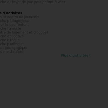
che et foyer de jour pour enfant à Wiltz
s d'activités
b et centre de jeunesse
èche pédagogique
ivités pour enfant
che familiale
tre de logement et d'accueil
che éducative
che bilingue
che plurilingue
jet pédagogique
derie d'enfant
Plus d'activités