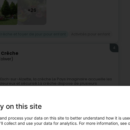
+26
Crèche et foyer de jour pour enfant
Activités pour enfant
4
- Crèche
Zolwer)
d’Esch-sur-Alzette, la crèche Le Pays Imaginaire accueille les
haleureux et sécurisé.La crèche dispose de plusieurs
y on this site
and process your data on this site to better understand how it is used
ll collect and use your data for analytics. For more information, see 