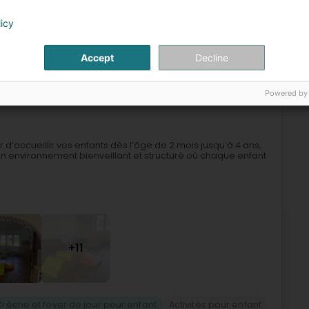
licy
Crèche et foyer de jour pour enfant
Activités pour enfant
Accept
Decline
5
Powered by
e (Helsem)
r d’accueillir vos enfants dès l’âge de 2 mois jusqu’à 4 ans,
 un environnement bienveillant et structuré où chaque enfant
+11
Crèche et foyer de jour pour enfant
Activités pour enfant