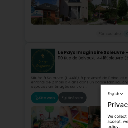
Périscolaire
Le Pays Imaginaire Soleuvre 
110 Rue de Belvaux
L-4418
Soleuvre (
Située à Soleuvre (L-4418), à proximité de Belval et 
enfants de 2 mois à 4 ans dans un cadre familial, c
espaces aménagés sur trois...
English
Site web
Itinéraire
Privac
We collect 
accept, we'
policy.