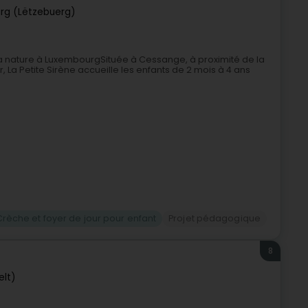
rg (Lëtzebuerg)
la nature à LuxembourgSituée à Cessange, à proximité de la
 La Petite Sirène accueille les enfants de 2 mois à 4 ans
Crèche et foyer de jour pour enfant
Projet pédagogique
8
elt)