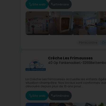
Site web
Itinéraire
Périscolaire
Cr
Crèche Les Frimousses
40 Op Fankenacker
L-3265
Bettembo
La Crèche Les Frimousses accueille les enfants âgés
situation champêtre. Nos locaux sont conformes aux
dévouée depuis plus de 15 ans pour...
Site web
Itinéraire