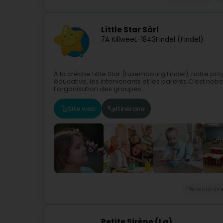
Little Star Sàrl
7A Killwee
L-1843
Findel (Findel)
À la crèche Little Star (Luxembourg Findel), notre p
éducative, les intervenants et les parents.C’est notre
l’organisation des groupes...
Site web
Itinéraire
Périscolair
Petite Sirène (La)