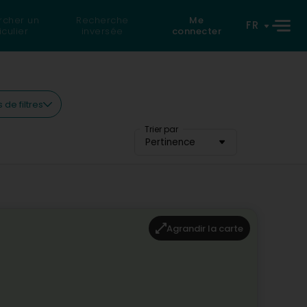
rcher un
Recherche
Me
FR
iculier
inversée
connecter
s de filtres
Trier par
Pertinence
Agrandir la carte