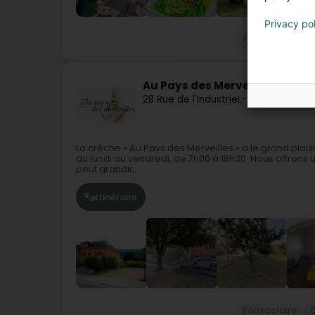
Privacy po
Périscolaire
Au Pays des Merveilles Sàrl
28 Rue de l'Industrie
L-7231
Helmsang
La crèche « Au Pays des Merveilles » a le grand plaisi
du lundi au vendredi, de 7h00 à 18h30. Nous offrons
peut grandir,...
Itinéraire
Périscolaire