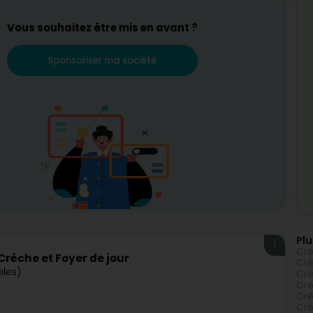
rche selon vos critères (proximité, services, avis, etc.).
Vous souhaitez être mis en avant ?
nte
de la vie de votre enfant. Notre objectif est de vous aider
dards de qualité et de sécurité les plus élevés, mais qui
s de votre enfant.
Sponsoriser ma société
Plu
1
Crè
Crèche et Foyer de jour
Crè
eles)
Crè
Crè
Crè
Crè