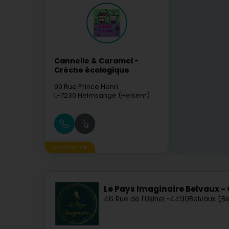
- Un système de filtrage avancé
pour affiner votre reche
Editus.lu vous accompagne dans cette étape importa
à trouver la crèche qui non seulement répond aux stan
correspond aussi parfaitement aux besoins spécifique
Cannelle & Caramel -
Crèche écologique
99 Rue Prince Henri
L-7230
Helmsange (Helsem)
Sponsorisé
Le Pays Imaginaire Belvaux - 
46 Rue de l'Usine
L-4490
Belvaux (Bi