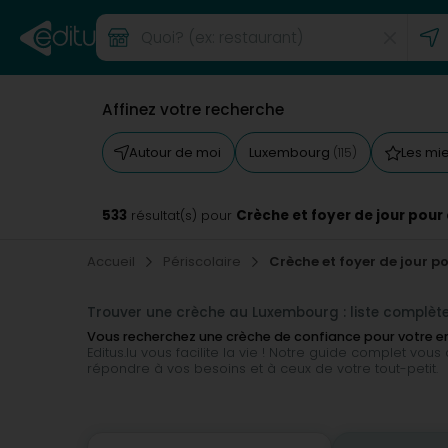
Affinez votre recherche
Autour de moi
Luxembourg
Les mi
(115)
533
Crèche et foyer de jour pour
résultat(s) pour
Accueil
Périscolaire
Crèche et foyer de jour p
Trouver une crèche au Luxembourg : liste complèt
Vous recherchez une crèche de confiance pour votre 
Editus.lu vous facilite la vie ! Notre guide complet vou
répondre à vos besoins et à ceux de votre tout-petit.
Notre annuaire en ligne vous propose :
- Une liste exhaustive de crèches et de foyers de jour
po
- Un aperçu détaillé de chaque établissement
, avec le
-
Des informations clés
telles que les horaires d'ouver