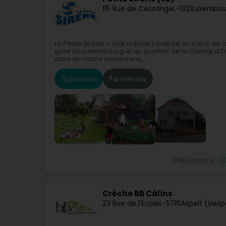
115 Rue de Cessange
L-1321
Luxembou
La Petite Sirène – Une crèche familiale au cœur de 
gare de Luxembourg et du quartier de la Cloche d'Or,
dans un cadre chaleureux,...
Site web
Itinéraire
Périscolaire
Crèche BB Câlins
23 Rue de l'Ecole
L-5716
Aspelt (Uesp