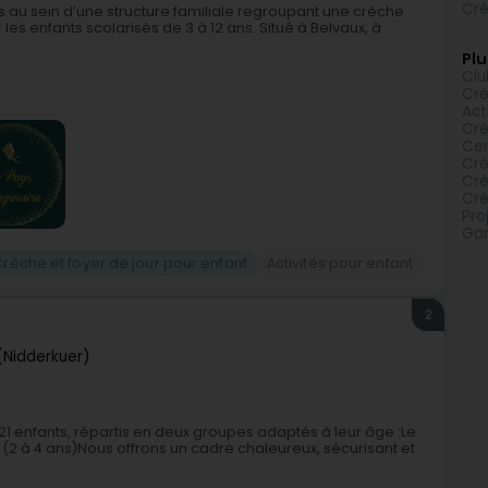
Crè
ns au sein d’une structure familiale regroupant une crèche
 les enfants scolarisés de 3 à 12 ans. Situé à Belvaux, à
Plu
Clu
Cr
Act
Crè
Cen
Crè
Crè
Crè
Pro
Gar
Crèche et foyer de jour pour enfant
Activités pour enfant
2
(Nidderkuer)
1 enfants, répartis en deux groupes adaptés à leur âge :Le
2 à 4 ans)Nous offrons un cadre chaleureux, sécurisant et