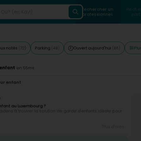
Rechercher un
Reche
professionnel
part
Plu
eux notés
Parking
Ouvert aujourd'hui
(72)
(48)
(86)
 enfant
en 55ms
our enfant
e
enfant au Luxembourg ?
s aidera à trouver la solution de garde d'enfants idéale pour
Plus d'infos
ur enfants au Luxembourg.
s services proposés, les activités éducatives, les photos etc.
ture, les adresses, les numéros de téléphone, etc.