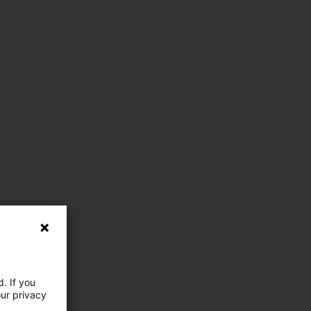
. If you
our privacy