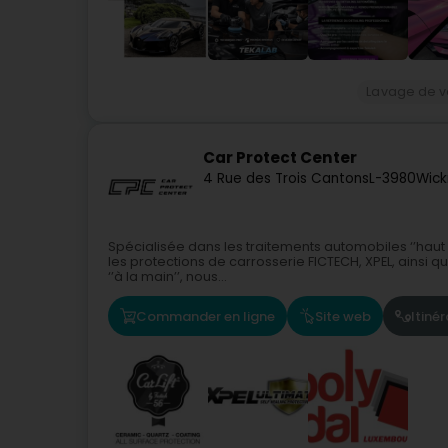
Lavage de v
Car Protect Center
4 Rue des Trois Cantons
L-3980
Wick
Spécialisée dans les traitements automobiles ‘’ha
les protections de carrosserie FICTECH, XPEL, ainsi 
‘’à la main’’, nous...
Commander en ligne
Site web
Itinér