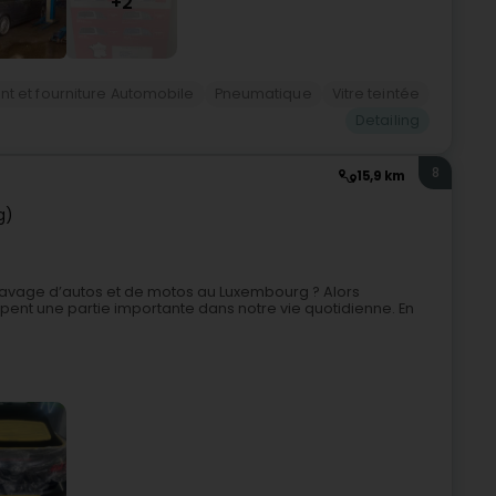
+2
t et fourniture Automobile
Pneumatique
Vitre teintée
Detailing
8
15,9 km
g)
 lavage d’autos et de motos au Luxembourg ? Alors
pent une partie importante dans notre vie quotidienne. En