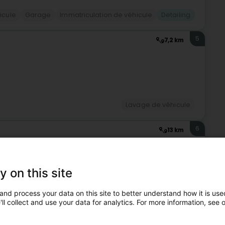
icule
Garage
Immatriculation de véhicule
Detailing
5
7,2 km
)
Lavage de véhicule
6
13 km
y on this site
sion pour le detailing née il y a plusieurs années.Dès 15 ans,
cooter, puis mes voitures.Beaucoup d’heures passé à
and process your data on this site to better understand how it is used
ll collect and use your data for analytics. For more information, see 