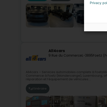
Privacy po
All4cars
9 Rue du Commerce
L-3895
Foetz (F
All4cars – Services automobiles complets à FoetzAll4
Commerce à Foetz (Mondercange), Luxembourg, offra
réparation et l’équipement de véhicules....
Itinéraire