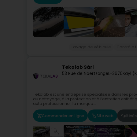
Lavage de véhicule
Contrôle 
Tekalab Sàrl
53 Rue de Noertzange
L-3670
Kayl (K
Tekalab est une entreprise spécialisée dans les pro
au nettoyage, à la protection et à l’entretien esthét
auto professionnel, la marque...
Commander en ligne
Site web
Itinér