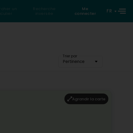
rcher un
Recherche
Me
FR
iculier
inversée
connecter
Trier par
Pertinence
Agrandir la carte