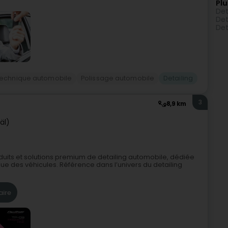
Plu
Det
Det
Det
technique automobile
Polissage automobile
Detailing
3
8,9 km
äl)
duits et solutions premium de detailing automobile, dédiée
ique des véhicules. Référence dans l’univers du detailing
aire