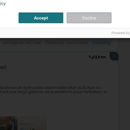
licy
Accept
Decline
+5
Powered by
Lavage de véhicule
Polissage automobile
Detailing
7
12,9 km
eiz)
cars est un spécialiste automobile situé au 9, Rue du
nt une large gamme de prestations pour l’entretien, la