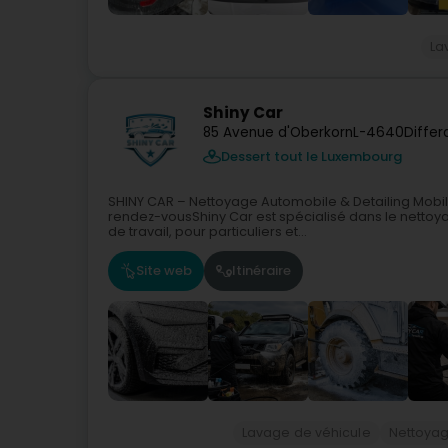
La
Shiny Car
85 Avenue d'Oberkorn
L-4640
Diffe
Dessert tout le Luxembourg
SHINY CAR – Nettoyage Automobile & Detailing Mobi
rendez-vousShiny Car est spécialisé dans le nettoya
de travail, pour particuliers et...
Site web
Itinéraire
Lavage de véhicule
Nettoya