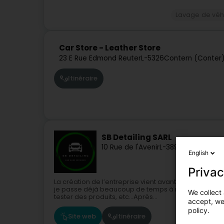
Lavage de véh
Car Store - Leather Store
23 E Rue Edmond Reuter
L-5326
Contern (Conter
Itinéraire
SB Detailing SARL
10 Rue de l'Avenir
L-3895
Foetz (Feiz)
English
Privac
La création de l’entreprise vient avant tout d’une pas
je passe déjà beaucoup de temps à nettoyer mon s
We collect 
tester des produits, etc…Après...
accept, we'
policy.
Site web
Itinéraire