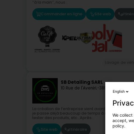
‘’à la main’’, nous...
Commander en ligne
Site web
Itinér
Lavage de véh
SB Detailing SARL
10 Rue de l'Avenir
L-3895
Foetz (Feiz)
English
Privac
La création de l’entreprise vient avant tout d’une pas
je passe déjà beaucoup de temps à nettoyer mon s
We collect 
tester des produits, etc…Après...
accept, we'
policy.
Site web
Itinéraire