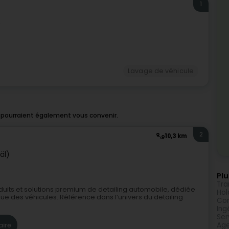
1
)
Lavage de véhicule
 pourraient également vous convenir.
2
10,3 km
äl)
Plu
Tra
duits et solutions premium de detailing automobile, dédiée
Hol
ique des véhicules. Référence dans l’univers du detailing
Con
Ing
Ser
aire
Age