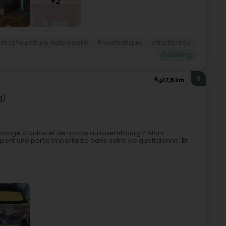
+2
t et fourniture Automobile
Pneumatique
Vitre teintée
Detailing
8
17,8 km
g)
 lavage d’autos et de motos au Luxembourg ? Alors
pent une partie importante dans notre vie quotidienne. En