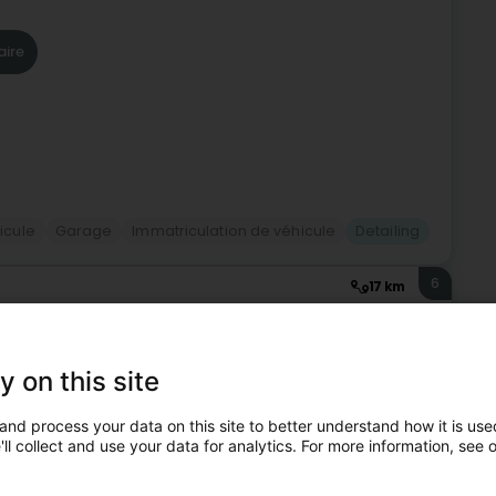
aire
icule
Garage
Immatriculation de véhicule
Detailing
6
17 km
y on this site
sion pour le detailing née il y a plusieurs années.Dès 15 ans,
cooter, puis mes voitures.Beaucoup d’heures passé à
and process your data on this site to better understand how it is used
ll collect and use your data for analytics. For more information, see 