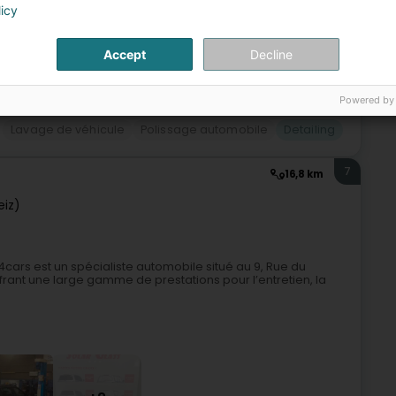
licy
Accept
Decline
+5
Powered by
Lavage de véhicule
Polissage automobile
Detailing
7
16,8 km
eiz)
cars est un spécialiste automobile situé au 9, Rue du
nt une large gamme de prestations pour l’entretien, la