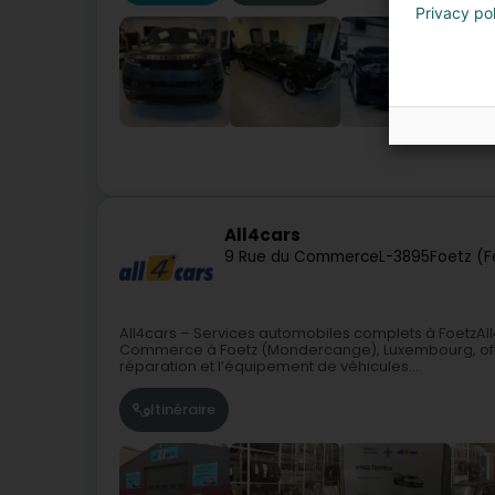
Privacy po
All4cars
9 Rue du Commerce
L-3895
Foetz (F
All4cars – Services automobiles complets à FoetzAll4
Commerce à Foetz (Mondercange), Luxembourg, offra
réparation et l’équipement de véhicules....
Itinéraire