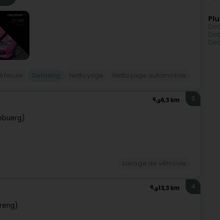
Plu
Det
Det
Det
éhicule
Detailing
Nettoyage
Nettoyage automobile
3
6,3 km
ebuerg)
Lavage de véhicule
4
13,3 km
treng)