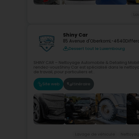
La
Shiny Car
85 Avenue d'Oberkorn
L-4640
Diffe
Dessert tout le Luxembourg
SHINY CAR – Nettoyage Automobile & Detailing Mobi
rendez-vousShiny Car est spécialisé dans le nettoya
de travail, pour particuliers et...
Site web
Itinéraire
Lavage de véhicule
Nettoya