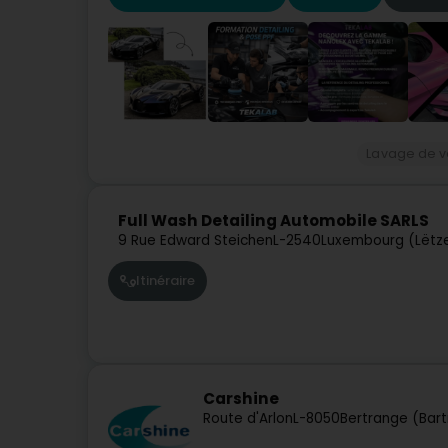
Lavage de v
Full Wash Detailing Automobile SARLS
9 Rue Edward Steichen
L-2540
Luxembourg (Lëtz
Itinéraire
Carshine
Route d'Arlon
L-8050
Bertrange (Bar