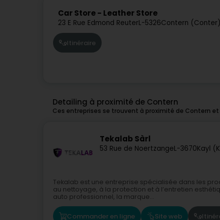
Car Store - Leather Store
23 E Rue Edmond Reuter
L-5326
Contern (Conter
Itinéraire
Detailing à proximité de Contern
Ces entreprises se trouvent à proximité de Contern et
Tekalab Sàrl
53 Rue de Noertzange
L-3670
Kayl (K
Tekalab est une entreprise spécialisée dans les pro
au nettoyage, à la protection et à l’entretien esthét
auto professionnel, la marque...
Commander en ligne
Site web
Itinér