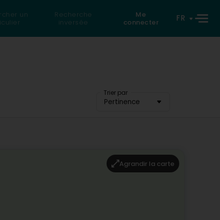
rcher un
Recherche
Me
FR
iculier
inversée
connecter
Trier par
Pertinence
Agrandir la carte