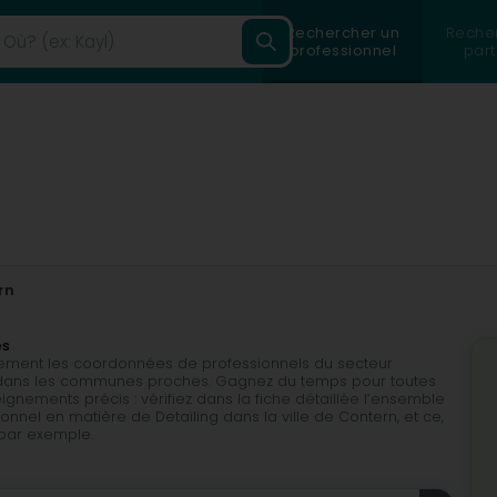
Rechercher un
Reche
professionnel
part
rn
es
ilement les coordonnées de professionnels du secteur
ou dans les communes proches. Gagnez du temps pour toutes
gnements précis : vérifiez dans la fiche détaillée l’ensemble
nnel en matière de Detailing dans la ville de Contern, et ce,
, par exemple.