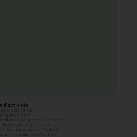
s d'activités
nsport à Contern
ding à Contern
seil aux entreprises à Contern
énieur-conseil à Contern
vice informatique à Contern
nce immobilière à Contern