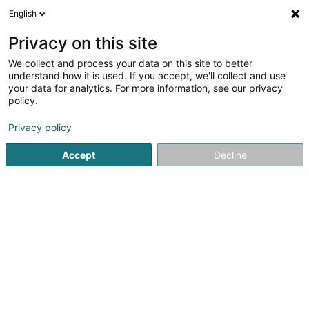
English
FR
Privacy on this site
We collect and process your data on this site to better
L.S.I.
understand how it is used. If you accept, we'll collect and use
your data for analytics. For more information, see our privacy
Fourniture pour institut de beauté
policy.
7 A Rue de l'Abreuvoir
F-57000
Metz (FRANCE)
Privacy policy
Afficher le fax
Accept
Decline
Voir le numéro
S'y rendre
Accueil
Equipement pour institut de beauté
Fourniture pou