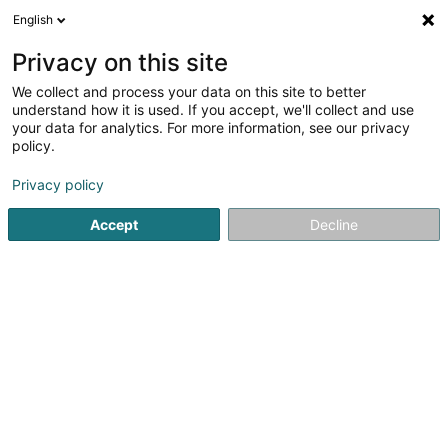
English
DE
Privacy on this site
We collect and process your data on this site to better
L.S.I.
understand how it is used. If you accept, we'll collect and use
your data for analytics. For more information, see our privacy
Schönheitssalon - Bedarfsartikeln
policy.
7 A Rue de l'Abreuvoir
F-57000
Metz (FRANCE)
Privacy policy
Fax anzeigen
Accept
Decline
Sehen Sie die Nummer
Anreise
Startseite
Ausstattung für Kosmetikinstitut
Schönheitssalon