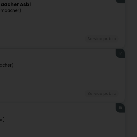
maacher Asbl
emaacher)
Service public
17
acher)
Service public
18
r)