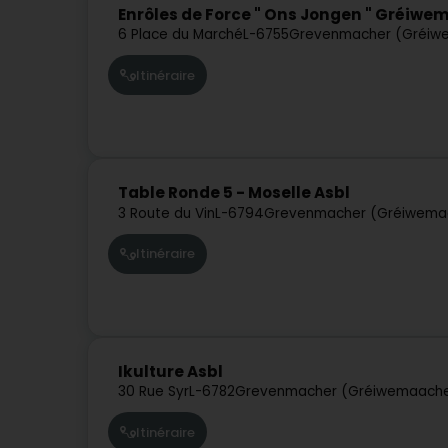
Enrôles de Force " Ons Jongen " Gréiwe
6 Place du Marché
L-6755
Grevenmacher (Gréiw
Itinéraire
Table Ronde 5 - Moselle Asbl
3 Route du Vin
L-6794
Grevenmacher (Gréiwema
Itinéraire
Ikulture Asbl
30 Rue Syr
L-6782
Grevenmacher (Gréiwemaache
Itinéraire