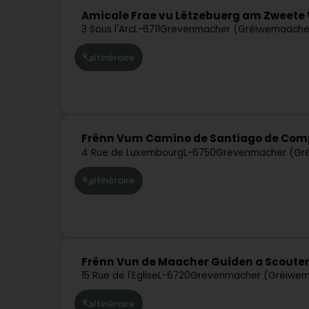
Amicale Frae vu Lëtzebuerg am Zweete 
3 Sous l'Arc
L-6711
Grevenmacher (Gréiwemaache
Itinéraire
Frënn Vum Camino de Santiago de Comp
4 Rue de Luxembourg
L-6750
Grevenmacher (Gr
Itinéraire
Frënn Vun de Maacher Guiden a Scouten
15 Rue de l'Eglise
L-6720
Grevenmacher (Gréiwem
Itinéraire