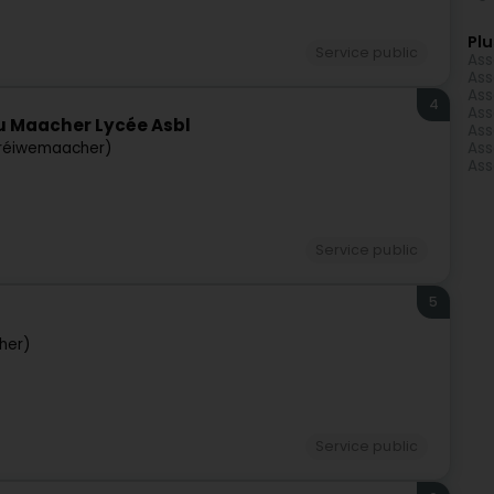
Plu
Service public
Ass
Ass
Ass
4
Ass
u Maacher Lycée Asbl
Ass
réiwemaacher)
Ass
Ass
Service public
5
her)
Service public