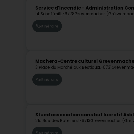
Service d'Incendie - Administration 
14 Schaffmill
L-6778
Grevenmacher (Gréiwemaac
Itinéraire
Machera-Centre culturel Grevenmache
3 Place du Marché aux Bestiaux
L-6731
Grevenmac
Itinéraire
Stued association sans but lucratif Asbl
21a Rue des Bateliers
L-6713
Grevenmacher (Gré
Itinéraire