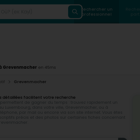
Rechercher un
Reche
professionnel
part
f à Grevenmacher
en 45ms
tif
Grevenmacher
 détaillées facilitent votre recherche
ous permettent de gagner du temps : trouvez rapidement un
 au Luxembourg, dans votre ville, Grevenmacher, ou à
éphone, par mail ou encore via son site internet. Vous êtes
ptifs précis et des photos sur certaines fiches concernant
e Grevenmacher.