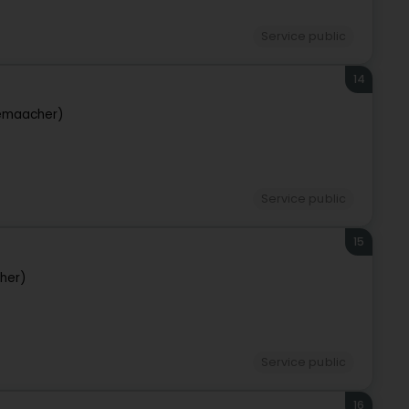
Service public
14
emaacher)
Service public
15
her)
Service public
16