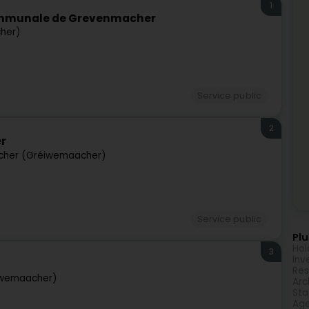
1
Communale de Grevenmacher
her)
Service public
2
r
her (Gréiwemaacher)
Service public
Plu
Hol
3
Inv
Res
iwemaacher)
Arc
Sta
Age