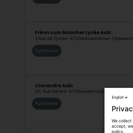
Frënn vum Maacher Lycée Asbl
3 Rue de l'Ecole
L-6722
Grevenmacher (Gréiwem
Itinéraire
Literandra Asbl
12C Rue Pietert
L-6771
Grevenmacher (Gréiwema
English
Itinéraire
Privac
We collect 
accept, we'
policy.