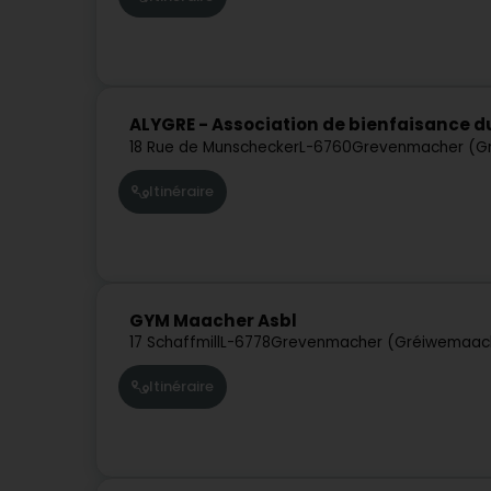
ALYGRE - Association de bienfaisance d
18 Rue de Munschecker
L-6760
Grevenmacher (G
Itinéraire
GYM Maacher Asbl
17 Schaffmill
L-6778
Grevenmacher (Gréiwemaac
Itinéraire