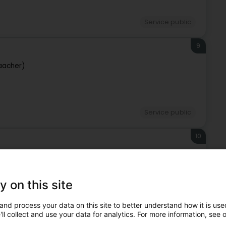
Service public
9
aacher)
Service public
10
acher)
y on this site
Service public
and process your data on this site to better understand how it is used
ll collect and use your data for analytics. For more information, see 
11