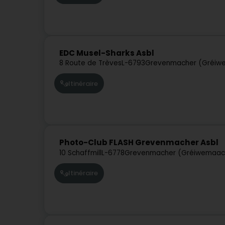
EDC Musel-Sharks Asbl
8 Route de Trèves
L-6793
Grevenmacher (Gréiw
Itinéraire
Photo-Club FLASH Grevenmacher Asbl
10 Schaffmill
L-6778
Grevenmacher (Gréiwemaac
Itinéraire