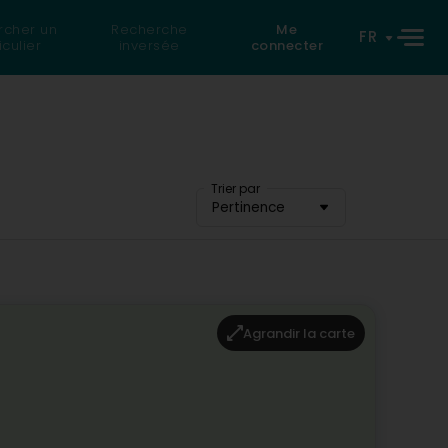
rcher un
Recherche
Me
FR
iculier
inversée
connecter
Trier par
Pertinence
Agrandir la carte