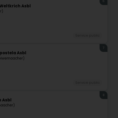
6
Weltkrich Asbl
r)
Service public
7
ostela Asbl
éiwemaacher)
Service public
8
 Asbl
aacher)