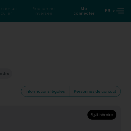
rcher un
Recherche
Me
FR
iculier
inversée
connecter
endre
Informations légales
Personnes de contact
Itinéraire