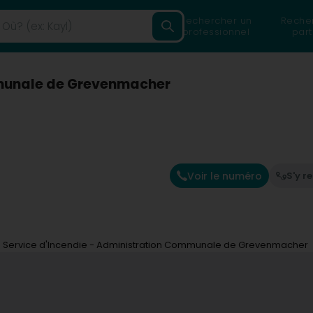
Rechercher un
Reche
professionnel
part
mmunale de Grevenmacher
Voir le numéro
S'y r
Service d'Incendie - Administration Communale de Grevenmacher