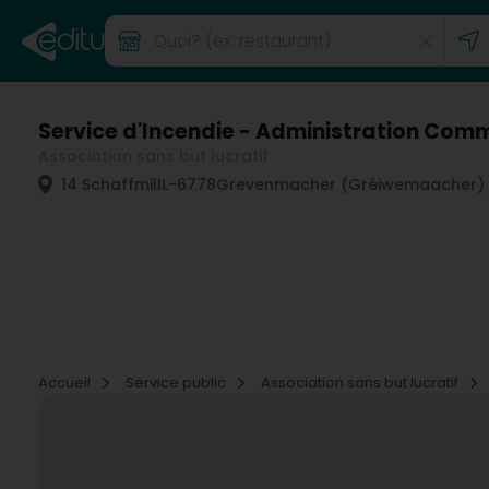
Service d'Incendie - Administration Co
Association sans but lucratif
14 Schaffmill
L-6778
Grevenmacher (Gréiwemaacher)
Accueil
Service public
Association sans but lucratif