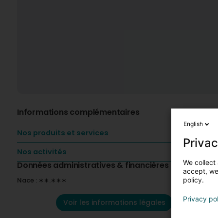
Informations complémentaires
English
Nos produits et services
Privac
Nos activités
We collect 
Données administratives & financières
accept, we'
Nace : ∗∗.∗∗∗
policy.
Privacy po
Voir les informations légales