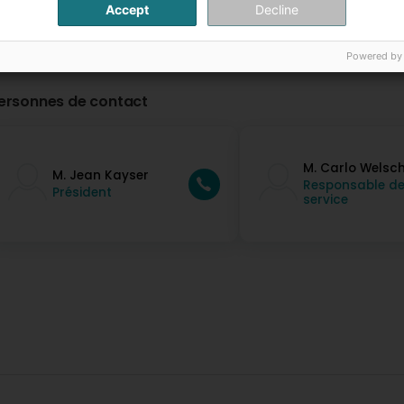
Accept
Decline
Powered by
ersonnes de contact
M. Carlo Welsc
M. Jean Kayser
Responsable d
Président
service