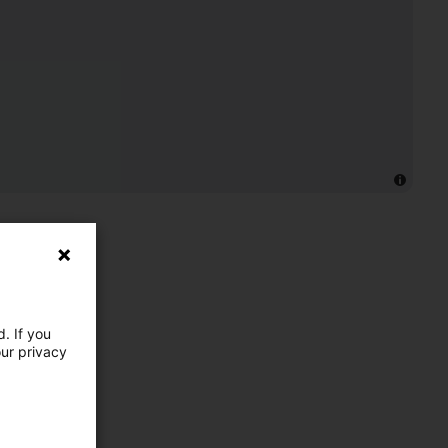
. If you
our privacy