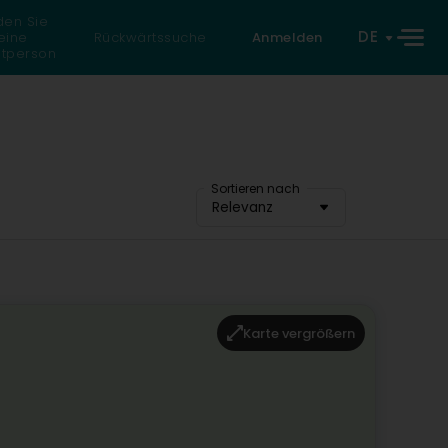
den Sie
DE
eine
Rückwärtssuche
Anmelden
atperson
Sortieren nach
Relevanz
Karte vergrößern