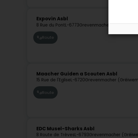
Expovin Asbl
8 Rue du Pont
L-6773
Grevenmacher (Gréiwemaa
Route
Maacher Guiden a Scouten Asbl
15 Rue de l'Eglise
L-6720
Grevenmacher (Gréiwem
Route
EDC Musel-Sharks Asbl
8 Route de Trèves
L-6793
Grevenmacher (Gréiw