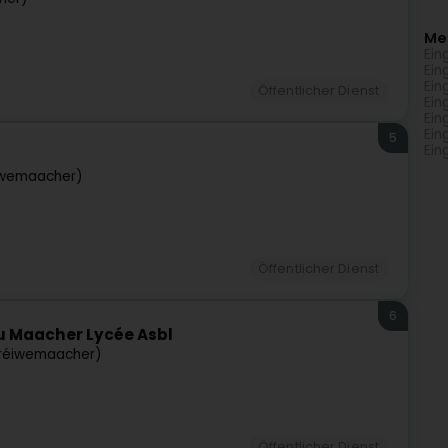
Me
Ein
Ein
Ein
Öffentlicher Dienst
Ein
Ein
Ein
5
Ein
iwemaacher)
Öffentlicher Dienst
6
u Maacher Lycée Asbl
réiwemaacher)
Öffentlicher Dienst