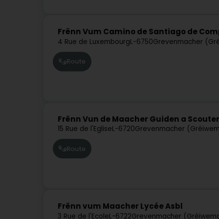
Frënn Vum Camino de Santiago de Comp
4 Rue de Luxembourg
L-6750
Grevenmacher (Gr
Route
Frënn Vun de Maacher Guiden a Scouten
15 Rue de l'Eglise
L-6720
Grevenmacher (Gréiwem
Route
Frënn vum Maacher Lycée Asbl
3 Rue de l'Ecole
L-6722
Grevenmacher (Gréiwem