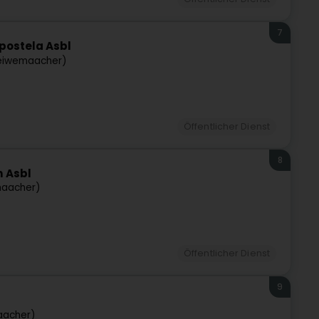
7
ostela Asbl
éiwemaacher)
Öffentlicher Dienst
8
 Asbl
aacher)
Öffentlicher Dienst
9
aacher)