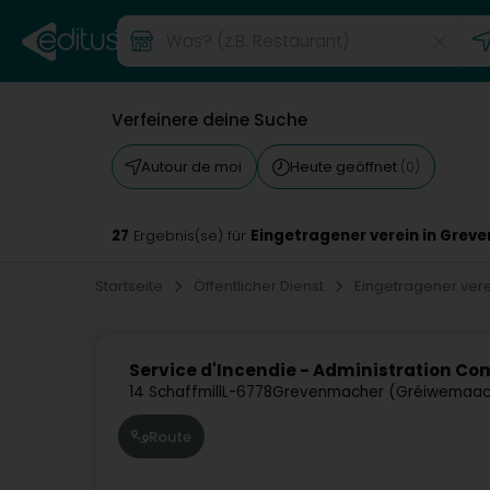
Verfeinere deine Suche
Autour de moi
Heute geöffnet
(0)
27
Eingetragener verein in Gre
Ergebnis(se) für
Startseite
Öffentlicher Dienst
Eingetragener ver
Service d'Incendie - Administration 
14 Schaffmill
L-6778
Grevenmacher (Gréiwemaac
Route