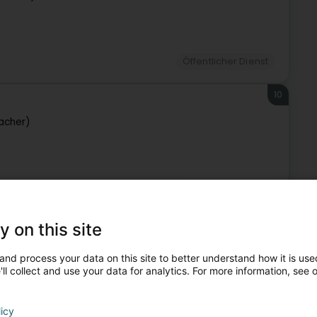
Öffentlicher Dienst
10
acher)
Öffentlicher Dienst
11
y on this site
cher)
and process your data on this site to better understand how it is used
ll collect and use your data for analytics. For more information, see 
licy
Öffentlicher Dienst