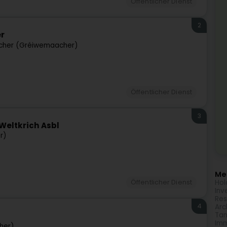
Öffentlicher Dienst
2
r
her (Gréiwemaacher)
Öffentlicher Dienst
3
Weltkrich Asbl
r)
Meh
Hol
Öffentlicher Dienst
Inv
Res
4
Arc
Tan
Imm
her)