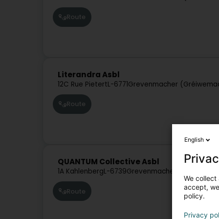
Route
Literandra Asbl
12C Rue Pietert
L-6771
Grevenmacher (Gréiwema
Route
English
Privac
QUANTUM Collective Asbl
1A Kahlenberg
L-6739
Grevenmacher (Gréiwemaa
We collect 
accept, we'
Route
policy.
Privacy po