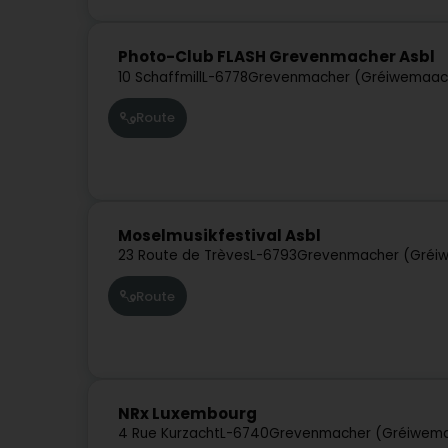
Photo-Club FLASH Grevenmacher Asbl
10 Schaffmill
L-6778
Grevenmacher (Gréiwemaac
Route
Moselmusikfestival Asbl
23 Route de Trèves
L-6793
Grevenmacher (Gréi
Route
NRx Luxembourg
4 Rue Kurzacht
L-6740
Grevenmacher (Gréiwem