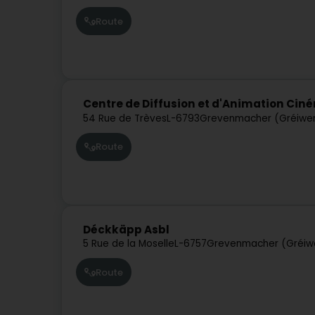
Route
Centre de Diffusion et d'Animation Ci
54 Rue de Trèves
L-6793
Grevenmacher (Gréiwe
Route
Déckkäpp Asbl
5 Rue de la Moselle
L-6757
Grevenmacher (Gréi
Route