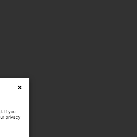
. If you
our privacy