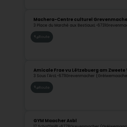
Machera-Centre culturel Grevenmache
3 Place du Marché aux Bestiaux
L-6731
Grevenmac
Route
Amicale Frae vu Lëtzebuerg am Zweete 
3 Sous l'Arc
L-6711
Grevenmacher (Gréiwemaache
Route
GYM Maacher Asbl
17 Schaffmill
L-6778
Grevenmacher (Gréiwemaac