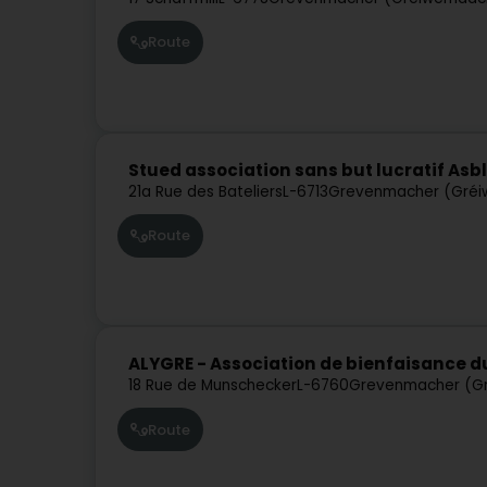
Route
Stued association sans but lucratif Asbl
21a Rue des Bateliers
L-6713
Grevenmacher (Gré
Route
ALYGRE - Association de bienfaisance d
18 Rue de Munschecker
L-6760
Grevenmacher (G
Route