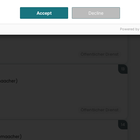
Accept
Decline
12
cher)
Powered by
Öffentlicher Dienst
13
aacher)
Öffentlicher Dienst
14
emaacher)