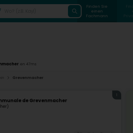
Finden Sie
Fin
einen
Fachmann
Priv
venmacher
en 47ms
ein
Grevenmacher
1
Communale de Grevenmacher
her)