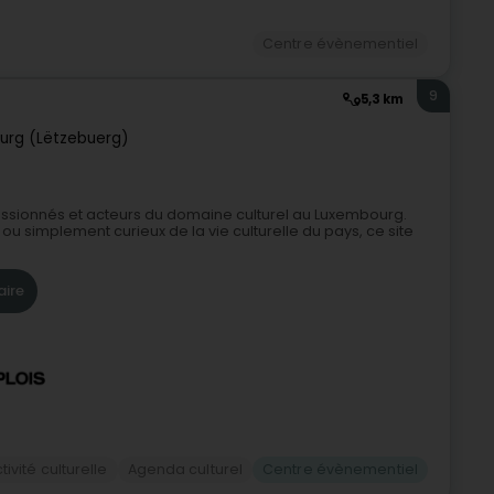
Centre évènementiel
9
5,3 km
urg (Lëtzebuerg)
 passionnés et acteurs du domaine culturel au Luxembourg.
u simplement curieux de la vie culturelle du pays, ce site
aire
tivité culturelle
Agenda culturel
Centre évènementiel