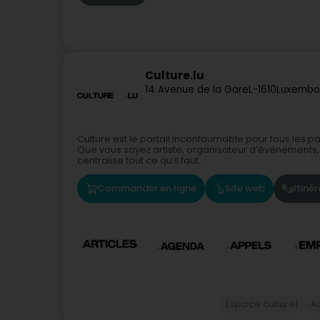
Culture.lu
14 Avenue de la Gare
L-1610
Luxembo
Culture est le portail incontournable pour tous les
Que vous soyez artiste, organisateur d’événements, o
centralise tout ce qu’il faut...
Commander en ligne
Site web
Itinér
Espace culturel
Ac