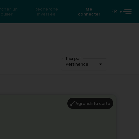
rcher un
Recherche
Me
FR
iculier
inversée
connecter
Trier par
Pertinence
Agrandir la carte