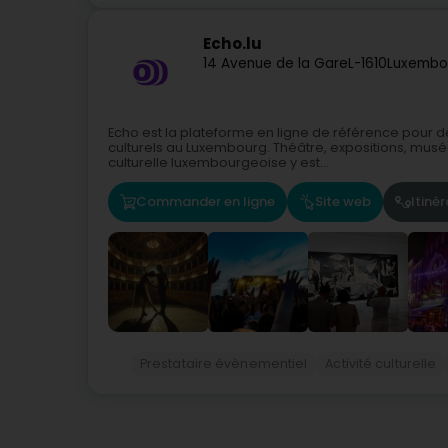
Echo.lu
14 Avenue de la Gare
L-1610
Luxembo
Echo est la plateforme en ligne de référence pour 
culturels au Luxembourg. Théâtre, expositions, musées
culturelle luxembourgeoise y est...
Commander en ligne
Site web
Itinér
Prestataire évènementiel
Activité culturelle