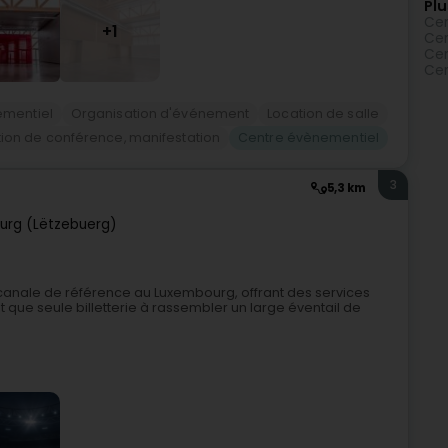
Plu
Cen
+1
Cen
Cen
Cen
ementiel
Organisation d'événement
Location de salle
ion de conférence, manifestation
Centre évènementiel
3
5,3 km
urg (Lëtzebuerg)
ticanale de référence au Luxembourg, offrant des services
que seule billetterie à rassembler un large éventail de