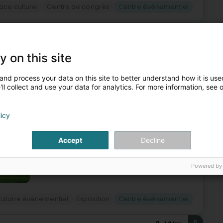
ace culturel
Centre de congrès
Centre évènementiel
5
4,8 km
 Rencontre Abbaye de
y on this site
Lëtzebuerg)
and process your data on this site to better understand how it is used
ontre et d'échange, le Centre Culturel de Rencontre
ll collect and use your data for analytics. For more information, see 
es et créateurs dans un cadre privilégié et
licy
Accept
Decline
Powered by
tataire évènementiel
Exposition
Centre évènementiel
6