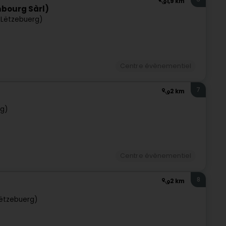
1,9 km
bourg Sàrl)
Lëtzebuerg)
Centre évènementiel
7
2 km
rg)
Centre évènementiel
8
2 km
ëtzebuerg)