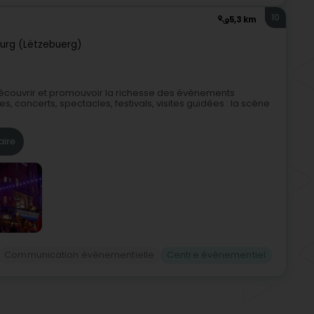
10
5,3 km
urg (Lëtzebuerg)
découvrir et promouvoir la richesse des événements
, concerts, spectacles, festivals, visites guidées : la scène
aire
Communication évènementielle
Centre évènementiel