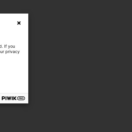
. If you
our privacy