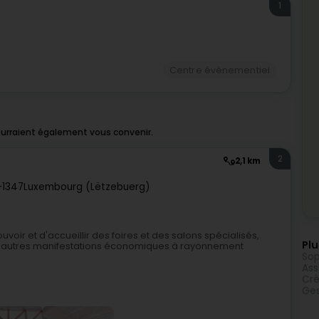
1
Centre évènementiel
pourraient également vous convenir.
2
2,1 km
-1347
Luxembourg (Lëtzebuerg)
oir et d'accueillir des foires et des salons spécialisés,
Plu
es autres manifestations économiques à rayonnement
Sop
Ass
Crè
Ges