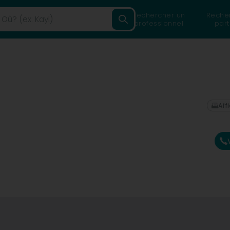
Rechercher un
Reche
professionnel
part
Affi