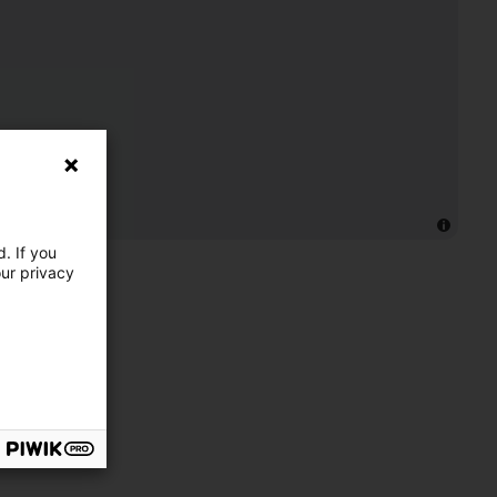
. If you
our privacy