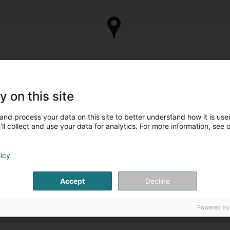
y on this site
and process your data on this site to better understand how it is used
ll collect and use your data for analytics. For more information, see 
licy
Accept
Decline
Powered by