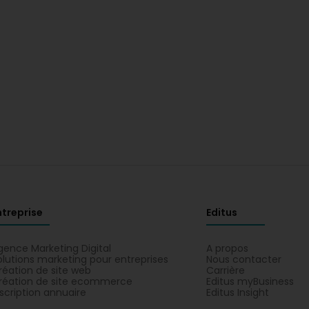
ntreprise
Editus
gence Marketing Digital
A propos
olutions marketing pour entreprises
Nous contacter
réation de site web
Carrière
réation de site ecommerce
Editus myBusiness
nscription annuaire
Editus Insight