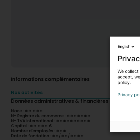
English
Privac
We collect 
accept, we'
Informations complémentaires
policy.
Nos activités
Privacy po
Données administratives & financières
Nace : ∗∗.∗∗∗
N° Registre du commerce : ∗∗∗∗∗∗∗
N° TVA international : ∗∗∗∗∗∗∗∗∗∗
Capital : ∗∗ ∗∗∗ €
Nombre d'employés : ∗∗∗
Date de fondation : ∗∗/∗∗/∗∗∗∗