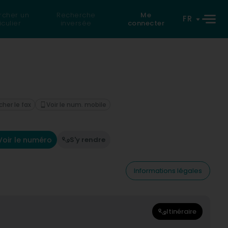
rcher un
Recherche
Me
FR
iculier
inversée
connecter
cher le fax
Voir le num. mobile
Voir le numéro
S'y rendre
Informations légales
Itinéraire