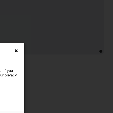
. If you
our privacy