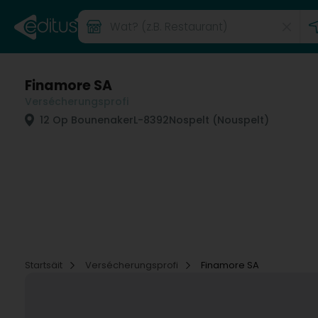
Finamore SA
Versécherungsprofi
12 Op Bounenaker
L-8392
Nospelt (Nouspelt)
Startsäit
Versécherungsprofi
Finamore SA