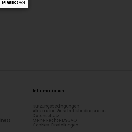
Informationen
Nutzungsbedingungen
Allgemeine Geschäftsbedingungen
Datenschutz
iness
Meine Rechte DSGVO
t
Cookies-Einstellungen