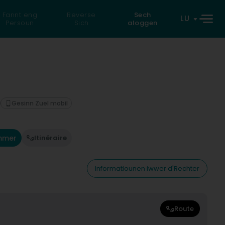
Fannt eng
Reverse
Sech
LU
Persoun
Sich
aloggen
Gesinn Zuel mobil
mmer
Itinéraire
Informatiounen iwwer d'Rechter
Route