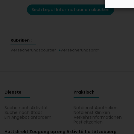
Sech Legal Informatiounen ukucken
Rubriken :
Versécherungscourtier
Versécherungsprofi
Dienste
Praktisch
Suche nach Aktivität
Notdienst Apotheken
Suche nach Stadt
Notdienst Kliniken
Ein Angebot anfordern
Verkehrsinformationen
Postleitzahlen
Hutt direkt Zougang op eng Aktivitéit a Lëtzebuerg