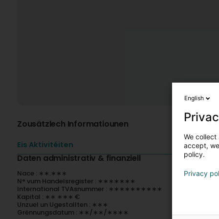
English
Privac
Zousätzlech Informatiounen
We collect 
Eis Aktivitéiten
accept, we'
policy.
Daten administrativ & finanziell
Nace : ∗∗.∗∗∗
Privacy po
N° vum Handelsregister : ∗∗∗∗∗∗∗
International TVAsnummer : ∗∗∗∗∗∗∗∗∗∗
Kapital : ∗∗ ∗∗∗ €
Unzuel un Ugestallten : ∗∗∗
Grënnungsdatum : ∗∗/∗∗/∗∗∗∗