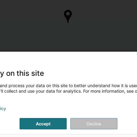
y on this site
and process your data on this site to better understand how it is used
ll collect and use your data for analytics. For more information, see 
licy
Accept
Decline