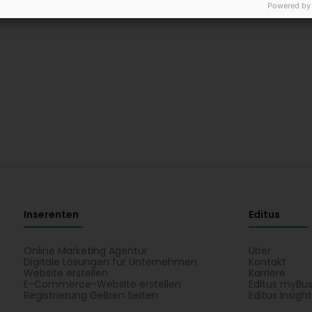
Powered by
Inserenten
Editus
Online Marketing Agentur
Über
Digitale Lösungen für Unternehmen
Kontakt
Website erstellen
Karriere
E-Commerce-Website erstellen
Editus myBus
Registrierung Gelben Seiten
Editus Insigh