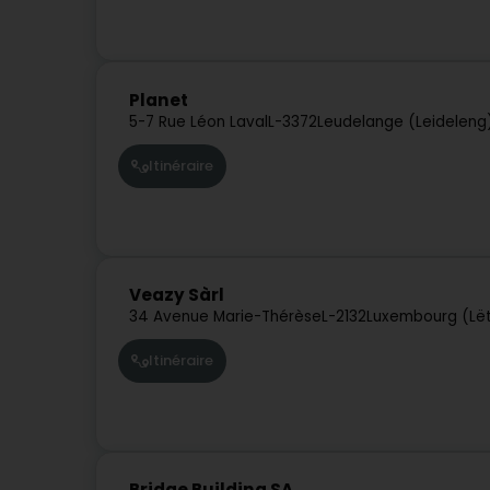
Planet
5-7 Rue Léon Laval
L-3372
Leudelange (Leideleng
Itinéraire
Veazy Sàrl
34 Avenue Marie-Thérèse
L-2132
Luxembourg (Lë
Itinéraire
Bridge Building SA