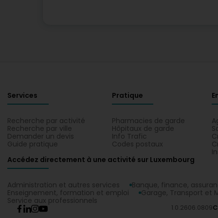
Services
Pratique
E
Recherche par activité
Pharmacies de garde
A
Recherche par ville
Hôpitaux de garde
S
Demander un devis
Info Trafic
C
Guide pratique
Codes postaux
C
I
Accédez directement à une activité sur Luxembourg
Administration et autres services
Banque, finance, assura
Enseignement, formation et emploi
Garage, Transport et M
Service aux professionnels
1.0.2606.0809
C