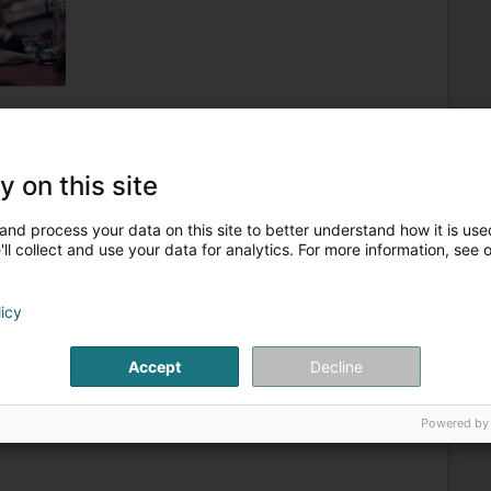
iement
Paiement sans contact
Paiement électronique
4
y on this site
16,5 km
)
and process your data on this site to better understand how it is used
ll collect and use your data for analytics. For more information, see 
licy
Monétique
Accept
Decline
5
18,8 km
buerg)
Powered by