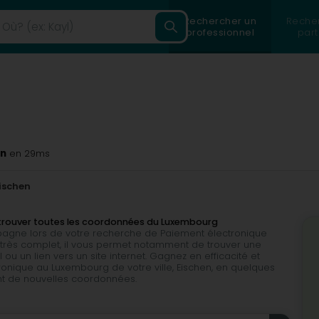
Rechercher un
Reche
professionnel
part
en
en 29ms
ischen
 trouver toutes les coordonnées du Luxembourg
ompagne lors de votre recherche de Paiement électronique
 et très complet, il vous permet notamment de trouver une
u un lien vers un site internet. Gagnez en efficacité et
onique au Luxembourg de votre ville, Eischen, en quelques
ent de nouvelles coordonnées.