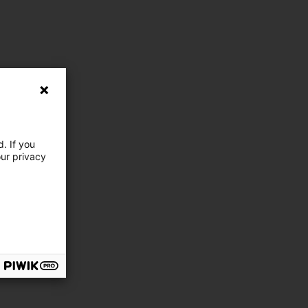
. If you
our privacy