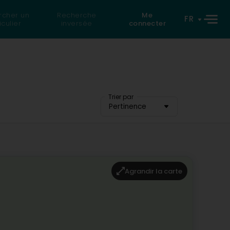
rcher un
Recherche
Me
FR
iculier
inversée
connecter
Trier par
Pertinence
Agrandir la carte