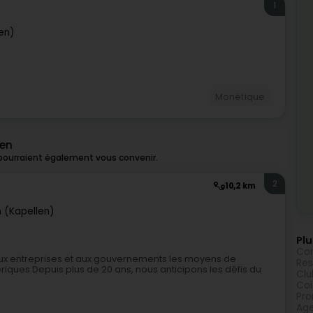
1
en)
Monétique
hen
 pourraient également vous convenir.
2
10,2 km
 (Kapellen)
Plu
Con
 aux entreprises et aux gouvernements les moyens de
Res
ériques.Depuis plus de 20 ans, nous anticipons les défis du
Clu
Coi
Pro
Age