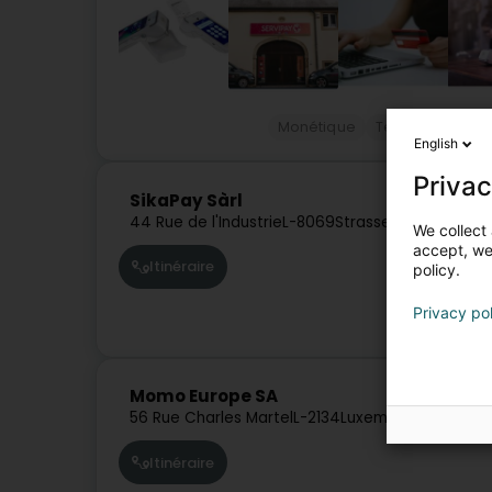
Monétique
Terminal de pa
English
Privac
SikaPay Sàrl
44 Rue de l'Industrie
L-8069
Strassen (Stroossen
We collect 
accept, we'
Itinéraire
policy.
Privacy po
Momo Europe SA
56 Rue Charles Martel
L-2134
Luxembourg (Lëtze
Itinéraire