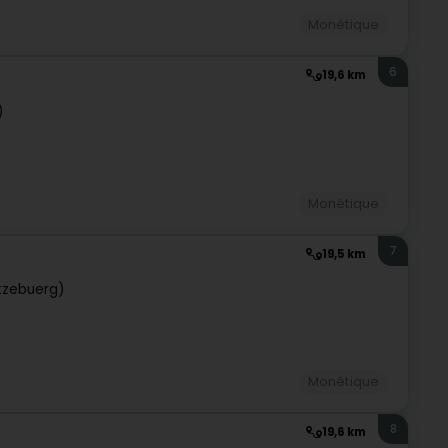
Monétique
6
19,6 km
)
Monétique
7
19,5 km
tzebuerg)
Monétique
8
19,6 km