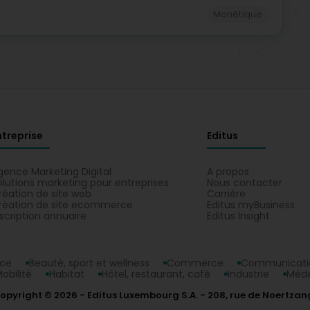
Monétique
ntreprise
Editus
gence Marketing Digital
A propos
olutions marketing pour entreprises
Nous contacter
réation de site web
Carrière
réation de site ecommerce
Editus myBusiness
nscription annuaire
Editus Insight
nce
Beauté, sport et wellness
Commerce
Communicatio
obilité
Habitat
Hôtel, restaurant, café
Industrie
Méde
opyright © 2026
Editus Luxembourg S.A.
208, rue de Noertzan