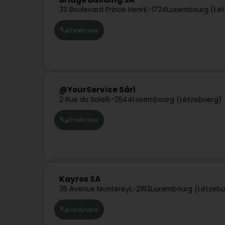
33 Boulevard Prince Henri
L-1724
Luxembourg (Lë
Itinéraire
@YourService Sàrl
2 Rue du Soleil
L-2544
Luxembourg (Lëtzebuerg)
Itinéraire
Kayros SA
35 Avenue Monterey
L-2163
Luxembourg (Lëtzebu
Itinéraire