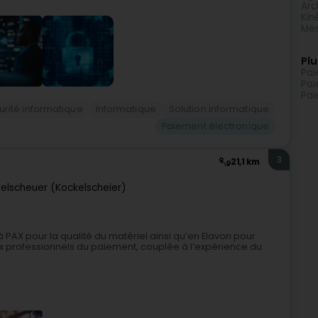
Arc
Kin
Méd
Plu
Pai
Pai
Pai
urité informatique
Informatique
Solution informatique
Paiement électronique
3
21,1 km
elscheuer (Kockelscheier)
 PAX pour la qualité du matériel ainsi qu’en Elavon pour
eux professionnels du paiement, couplée à l’expérience du