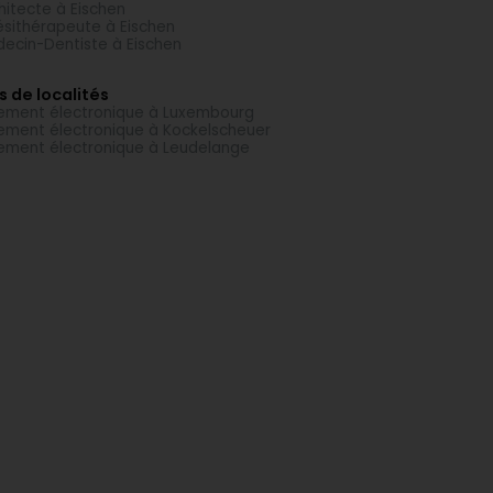
hitecte à Eischen
ésithérapeute à Eischen
ecin-Dentiste à Eischen
s de localités
ement électronique à Luxembourg
ement électronique à Kockelscheuer
ement électronique à Leudelange