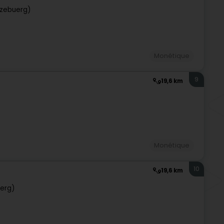
tzebuerg)
Monétique
9
19,6 km
Monétique
10
19,6 km
erg)