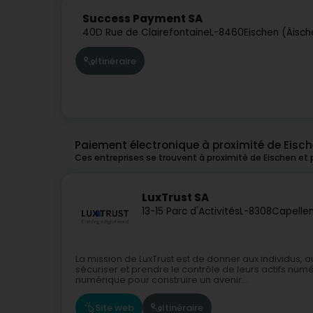
Success Payment SA
40D Rue de Clairefontaine
L-8460
Eischen (Äisch
Itinéraire
Paiement électronique à proximité de Eisc
Ces entreprises se trouvent à proximité de Eischen et
LuxTrust SA
13-15 Parc d'Activités
L-8308
Capellen
La mission de LuxTrust est de donner aux individus,
sécuriser et prendre le contrôle de leurs actifs num
numérique pour construire un avenir...
Site web
Itinéraire