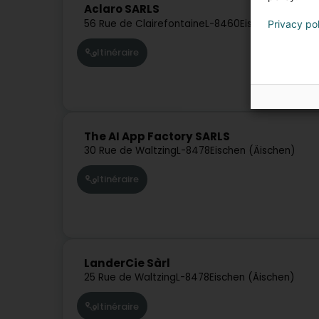
Aclaro SARLS
56 Rue de Clairefontaine
L-8460
Eischen (Äische
Privacy po
Itinéraire
The AI App Factory SARLS
30 Rue de Waltzing
L-8478
Eischen (Äischen)
Itinéraire
LanderCie Sàrl
25 Rue de Waltzing
L-8478
Eischen (Äischen)
Itinéraire