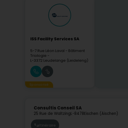
ISS Facility Services SA
5-7 Rue Léon Laval
- Bâtiment
Triologie -
L-3372
Leudelange (Leideleng)
Sponsorisé
Consultis Conseil SA
25 Rue de Waltzing
L-8478
Eischen (Äischen)
Itinéraire