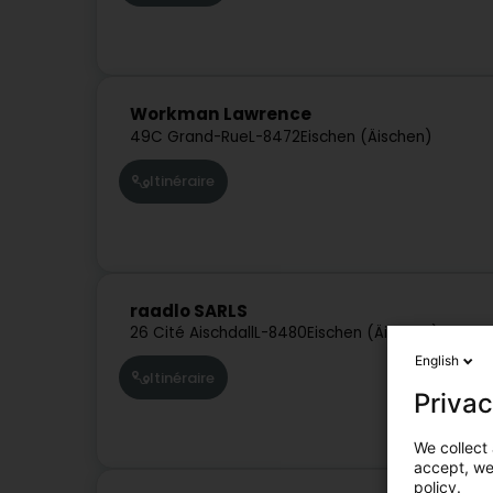
Workman Lawrence
49C Grand-Rue
L-8472
Eischen (Äischen)
Itinéraire
raadlo SARLS
26 Cité Aischdall
L-8480
Eischen (Äischen)
English
Itinéraire
Privac
We collect 
accept, we'
policy.