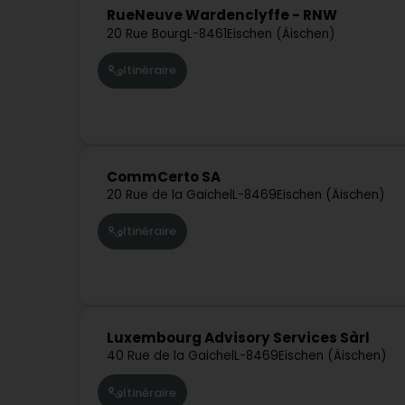
RueNeuve Wardenclyffe - RNW
20 Rue Bourg
L-8461
Eischen (Äischen)
Itinéraire
CommCerto SA
20 Rue de la Gaichel
L-8469
Eischen (Äischen)
Itinéraire
Luxembourg Advisory Services Sàrl
40 Rue de la Gaichel
L-8469
Eischen (Äischen)
Itinéraire