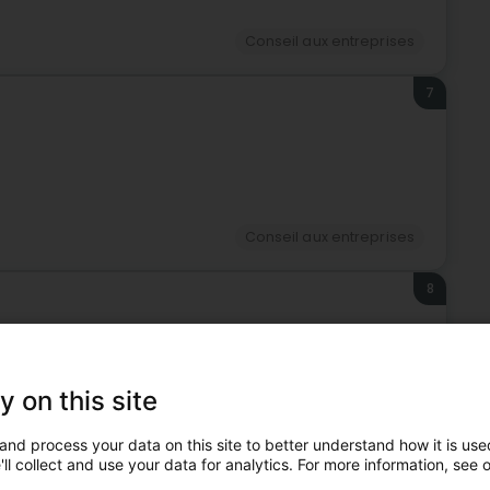
Conseil aux entreprises
7
Conseil aux entreprises
8
y on this site
Conseil aux entreprises
and process your data on this site to better understand how it is used
ll collect and use your data for analytics. For more information, see 
9