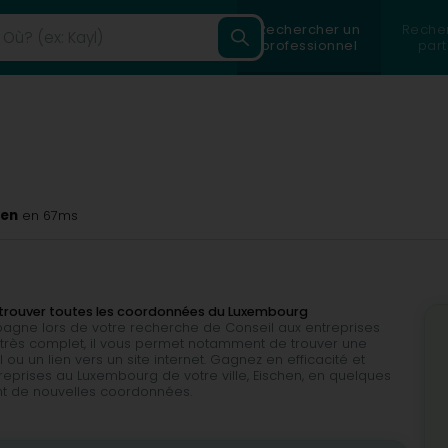
Rechercher un
Reche
professionnel
part
hen
en 67ms
de trouver toutes les coordonnées du Luxembourg
mpagne lors de votre recherche de Conseil aux entreprises
 et très complet, il vous permet notamment de trouver une
u un lien vers un site internet. Gagnez en efficacité et
reprises au Luxembourg de votre ville, Eischen, en quelques
ent de nouvelles coordonnées.