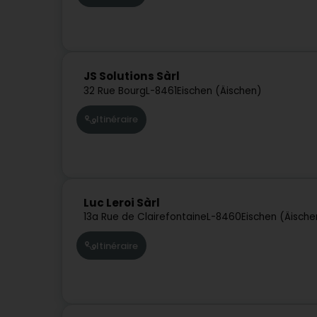
JS Solutions Sàrl
32 Rue Bourg
L-8461
Eischen (Äischen)
Itinéraire
Luc Leroi Sàrl
13a Rue de Clairefontaine
L-8460
Eischen (Äische
Itinéraire