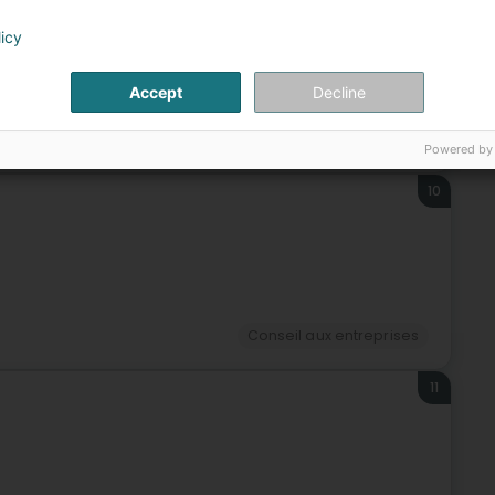
n)
licy
Accept
Decline
Conseil aux entreprises
Powered by
10
Conseil aux entreprises
11