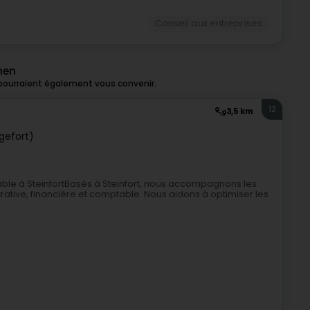
Conseil aux entreprises
hen
 pourraient également vous convenir.
12
3,5 km
ngefort)
ble à SteinfortBasés à Steinfort, nous accompagnons les
ative, financière et comptable. Nous aidons à optimiser les