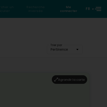
rcher un
Recherche
Me
FR
iculier
inversée
connecter
Trier par
Pertinence
Agrandir la carte