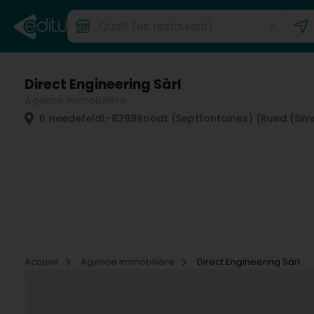
Direct Engineering Sàrl
Agence immobilière
6 Heedefeld
L-8398
Roodt (Septfontaines) (Rued (Si
Accueil
Agence immobilière
Direct Engineering Sàrl