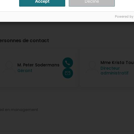
Accept
Decline
Powered by
ersonnes de contact
Mme Krista Tou
M. Peter Sodermans
Directeur
Gérant
administratif
eil en management