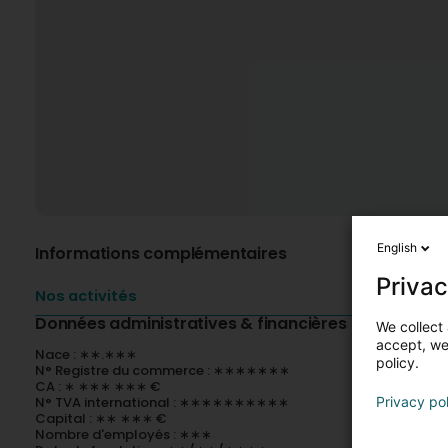
English
Informations complémentaires
Privac
Nos activités
Données administratives & financières
We collect 
accept, we'
Nace : ∗∗.∗∗∗
policy.
N° Registre du commerce : ∗∗∗∗∗∗∗
CA : ∗ ∗∗∗ ∗∗∗ €
N° TVA international : ∗∗∗∗∗∗∗∗∗∗
Privacy po
Capital : ∗∗ ∗∗∗ €
Nombre d'employés : ∗∗∗