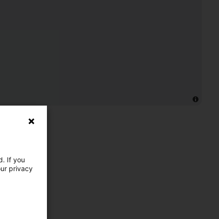
. If you
our privacy