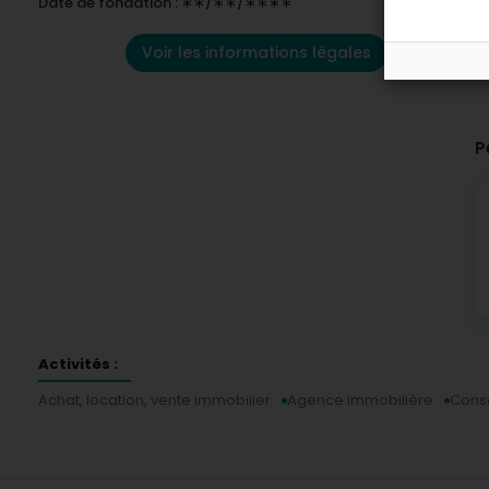
Date de fondation : ∗∗/∗∗/∗∗∗∗
Voir les informations légales
P
Activités :
Achat, location, vente immobilier
Agence immobilière
Cons