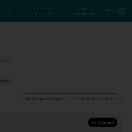
rcher un
Recherche
Me
FR
iculier
inversée
connecter
mobile
endre
Informations légales
Personnes de contact
Itinéraire