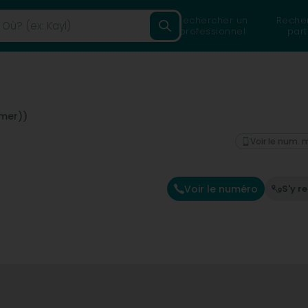
Rechercher un
Reche
professionnel
part
mmer))
Voir le num. 
Voir le numéro
S'y r