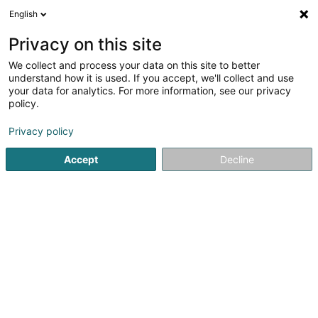
English
FR
Privacy on this site
We collect and process your data on this site to better
Degre 5 Sàrl
understand how it is used. If you accept, we'll collect and use
your data for analytics. For more information, see our privacy
Composant électrique
policy.
8 Rue de Luxembourg
L-5752
Frisange (Fréiseng)
Privacy policy
Accept
Decline
Voir le numéro
S'y rendre
Accueil
Fourniture et accessoire électrique
Composant él