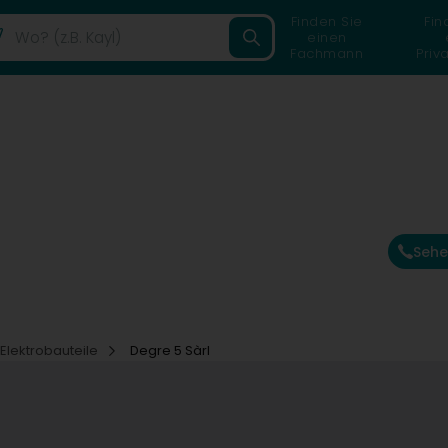
Finden Sie
Fin
einen
Fachmann
Priv
Sehe
- Elektrobauteile
Degre 5 Sàrl