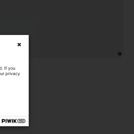
. If you
our privacy