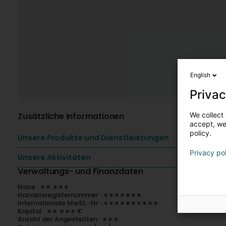
English
Privac
We collect 
Zusätzliche Informationen
accept, we'
policy.
Unsere Produkte und Dienstleistungen
Privacy po
Unsere Aktivitäten
Verwaltungs- und Finanzdaten
Nace : ∗∗.∗∗∗
Handelsregisternummer : ∗∗∗∗∗∗∗
Internationale MwSt.-Nr : ∗∗∗∗∗∗∗∗∗∗
Kapital : ∗∗ ∗∗∗ €
Anzahl der Angestellten : ∗∗∗