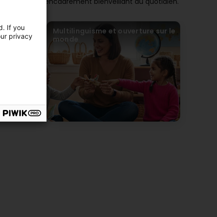
nnalisé et un encadrement bienveillant au quotidien.
. If you
ves
Multilinguisme et ouverture sur le
our privacy
monde