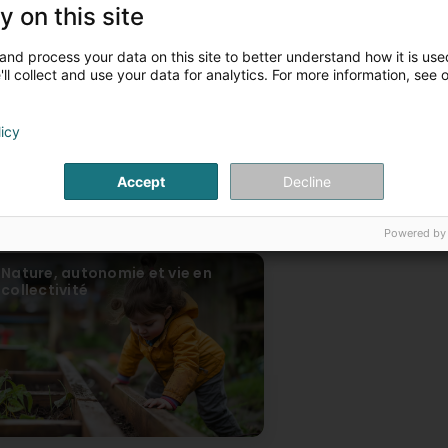
arents recherchant une garde d’enfants fiable, un accueil perso
y on this site
os articles
and process your data on this site to better understand how it is used
un accueil familial et sécurisant
Des activités éducati
ll collect and use your data for analytics. For more information, see 
pour chaque enfant
licy
Accept
Decline
Powered by
Nature, autonomie et vie en
collectivité