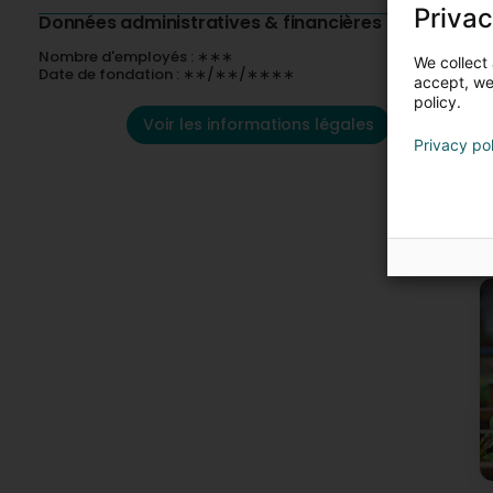
p
Privac
N
Données administratives & financières
Nombre d'employés : ∗∗∗
We collect 
Date de fondation : ∗∗/∗∗/∗∗∗∗
accept, we'
policy.
Voir les informations légales
Privacy po