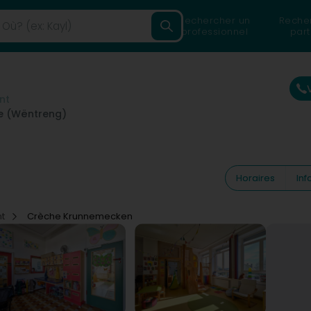
Rechercher un
Reche
professionnel
part
nt
e (Wëntreng)
Horaires
Inf
nt
Crèche Krunnemecken