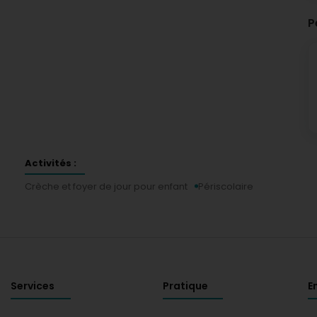
P
Activités :
Crèche et foyer de jour pour enfant
Périscolaire
Services
Pratique
E