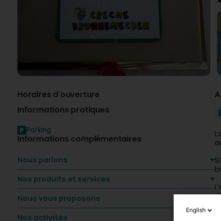
Horaires d'ouverture
A
Informations pratiques
Parking
L
Informations complémentaires
a
Nous parlons
S
b
Nos produits et services
L
d
Nous vous proposons
L
English
e
Nos activités