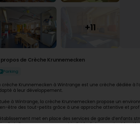
 propos de Crèche Krunnemecken
Parking
a crèche Krunnemecken à Wintrange est une crèche dédiée à l’a
dapté à leur développement.
ituée à Wintrange, la crèche Krunnemecken propose un environneme
ien-être des tout-petits grâce à une approche attentive et prof
’établissement met en place des services de garde d’enfants stru
’éveil et d’un accompagnement individualisé respectant le ryt
’équipe veille à offrir des solutions de qualité répondant aux bes
t la confiance. Grâce à son savoir-faire, la crèche Krunnemecke