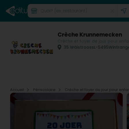
Crèche Krunnemecken
Crèche et foyer de jour pour enfa
35 Wäistrooss
L-5495
Wintrang
Accueil
Périscolaire
Crèche et foyer de jour pour enfa