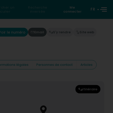
rcher un
Recherche
Me
FR
iculier
inversée
connecter
Voir le numéro
Email
S'y rendre
Site web
ormations légales
Personnes de contact
Articles
Itinéraire