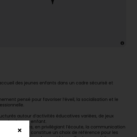
ccueil des jeunes enfants dans un cadre sécurisé et
nt pensé pour favoriser l’éveil, la socialisation et le
essionnelle.
cturés autour d’activités éducatives variées, de jeux
hme de chaque enfant.
oins des familles, en privilégiant l’écoute, la communication
n à Wintrange constitue un choix de référence pour les