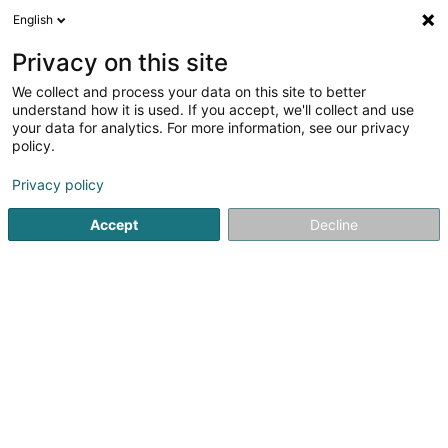
English
FR
Privacy on this site
We collect and process your data on this site to better
Crèche C'choouette
understand how it is used. If you accept, we'll collect and use
your data for analytics. For more information, see our privacy
Crèche et foyer de jour pour enfant
policy.
6 Avenue Dr Ernest Feltgen
L-5635
Mondorf-les-Bains (Munneref)
Privacy policy
Accept
Decline
Voir le numéro
S'y rendre
Accueil
Périscolaire
Crèche et foyer de jour pour enfant