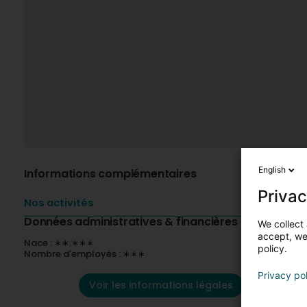
English
Informations complémentaires
Privac
Nos activités
Données administratives & financières
We collect 
accept, we'
Nace : ∗∗.∗∗∗
policy.
Nombre d'employés : ∗∗∗
Privacy po
Voir les informations légales