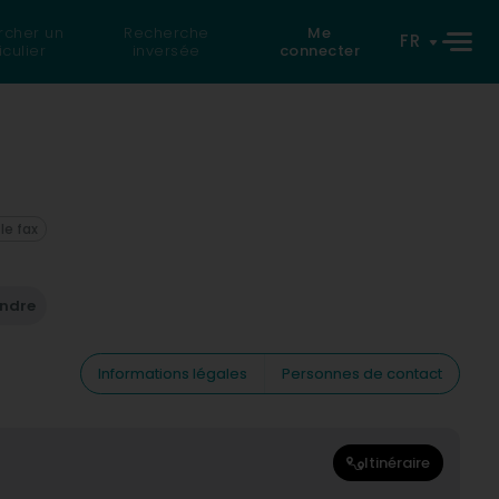
rcher un
Recherche
Me
FR
iculier
inversée
connecter
 le fax
endre
Informations légales
Personnes de contact
Itinéraire