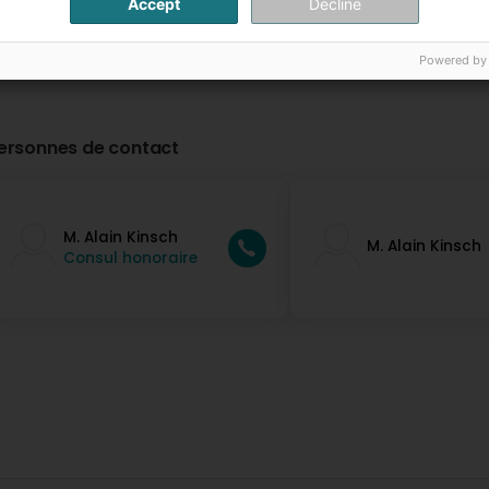
Accept
Decline
Powered by
ersonnes de contact
M. Alain Kinsch
M. Alain Kinsch
Consul honoraire