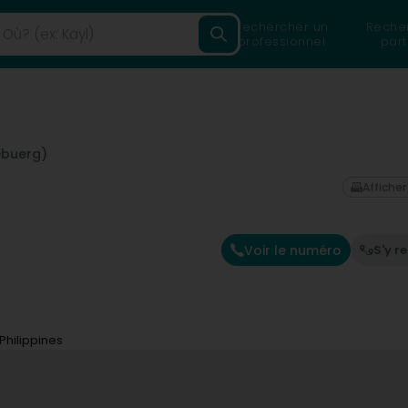
Rechercher un
Reche
professionnel
part
ebuerg)
Afficher
Voir le numéro
S'y r
Philippines