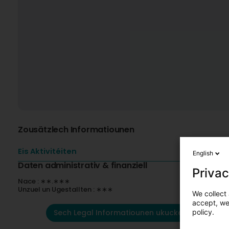
Zousätzlech Informatiounen
Eis Aktivitéiten
English
Daten administrativ & finanziell
Privac
Nace : ∗∗.∗∗∗
Unzuel un Ugestallten : ∗∗∗
We collect 
accept, we'
Sech Legal Informatiounen ukucken
policy.