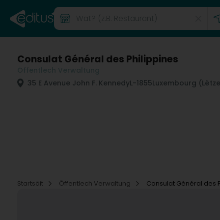
Consulat Général des Philippines
Öffentlech Verwaltung
35 E Avenue John F. Kennedy
L-1855
Luxembourg (Lëtz
Startsäit
Öffentlech Verwaltung
Consulat Général des P