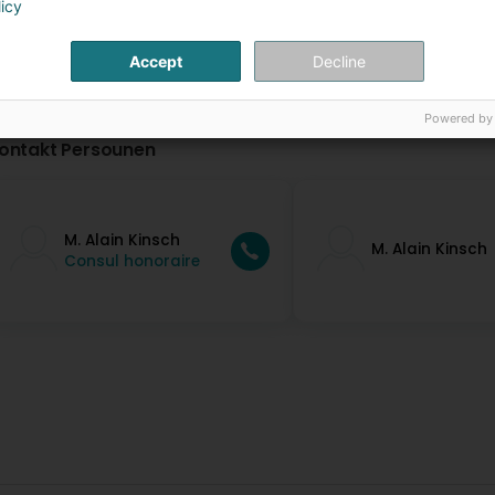
licy
Accept
Decline
Powered by
ontakt Persounen
M. Alain Kinsch
M. Alain Kinsch
Consul honoraire