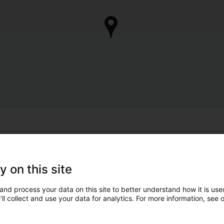
y on this site
and process your data on this site to better understand how it is used
ll collect and use your data for analytics. For more information, see 