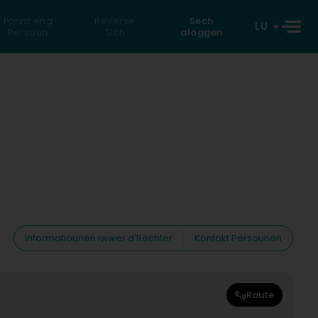
Fannt eng
Reverse
Sech
LU
Persoun
Sich
aloggen
Informatiounen iwwer d'Rechter
Kontakt Persounen
Route