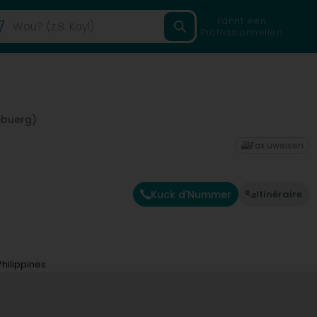
Fannt een
Professionnellen
ebuerg)
Fax uweisen
Kuck d'Nummer
Itinéraire
hilippines