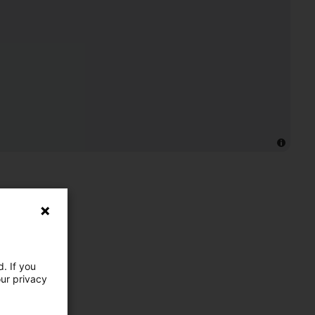
. If you
our privacy