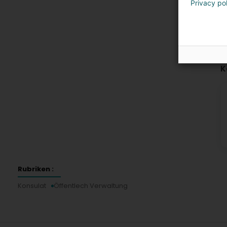
Privacy po
K
Rubriken :
Konsulat
Öffentlech Verwaltung