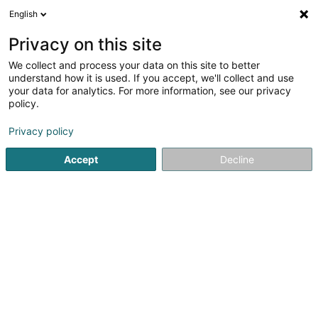
English
DE
Privacy on this site
We collect and process your data on this site to better
Consulat Général des Philippines
understand how it is used. If you accept, we'll collect and use
your data for analytics. For more information, see our privacy
Öffentliche Verwaltung
policy.
35 E Avenue John F. Kennedy
L-1855
Luxembourg (Lëtzebuerg)
Privacy policy
Accept
Decline
Fax anzeigen
Sehen Sie die Nummer
Anreise
Startseite
Öffentliche Verwaltung
Consulat Général des Ph