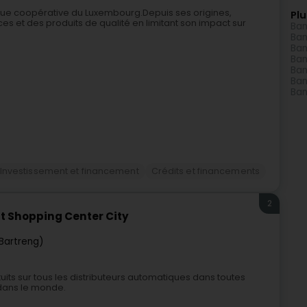
que coopérative du Luxembourg.Depuis ses origines,
Plu
ices et des produits de qualité en limitant son impact sur
Ban
Ban
Ban
Ban
Ban
Ban
Ban
Investissement et financement
Crédits et financements
2
 Shopping Center City
Bartreng)
tuits sur tous les distributeurs automatiques dans toutes
dans le monde.