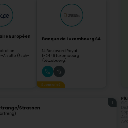
laire Européen
Banque de Luxembourg SA
bération
14 Boulevard Royal
r-Alzette (Esch-
L-2449
Luxembourg
(Lëtzebuerg)
Sponsorisé
Plu
1
SIC
Dis
rtrange/Strassen
Sop
artreng)
Ass
Avo