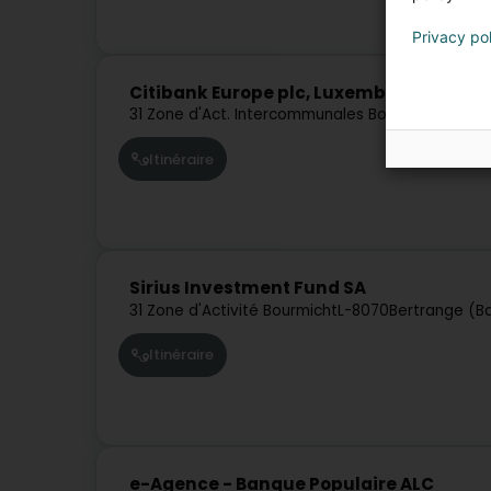
Privacy po
Citibank Europe plc, Luxembourg Branc
31 Zone d'Act. Intercommunales Bourmicht
L-807
Itinéraire
Sirius Investment Fund SA
31 Zone d'Activité Bourmicht
L-8070
Bertrange (B
Itinéraire
e-Agence - Banque Populaire ALC