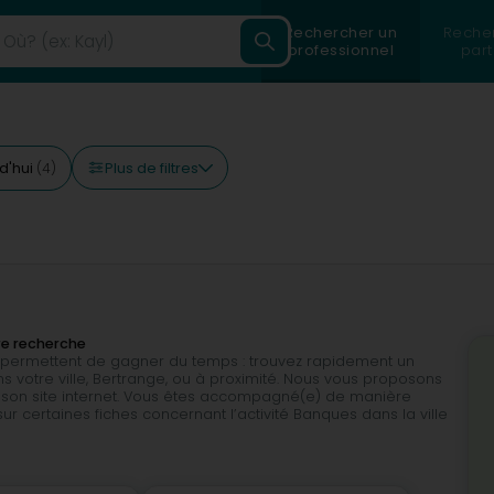
Rechercher un
Reche
professionnel
part
Plus de filtres
d'hui
(4)
tre recherche
ous permettent de gagner du temps : trouvez rapidement un
votre ville, Bertrange, ou à proximité. Nous vous proposons
a son site internet. Vous êtes accompagné(e) de manière
ur certaines fiches concernant l’activité Banques dans la ville