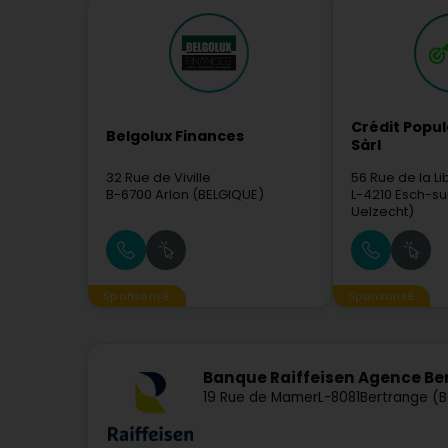
Crédit Popu
Belgolux Finances
Sàrl
32 Rue de Viville
56 Rue de la Li
B-6700
Arlon (BELGIQUE)
L-4210
Esch-su
Uelzecht)
Sponsorisé
Sponsorisé
Banque Raiffeisen Agence Be
19 Rue de Mamer
L-8081
Bertrange (B