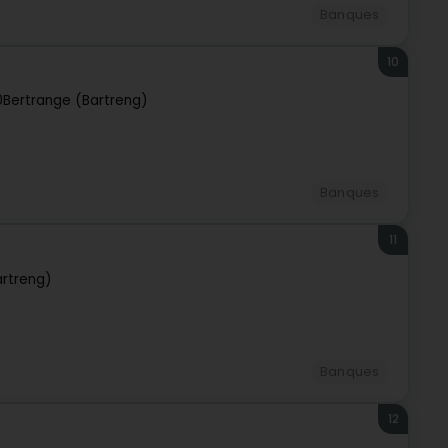
Banques
10
0
Bertrange (Bartreng)
Banques
11
artreng)
Banques
12