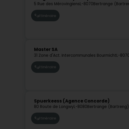
5 Rue des Mérovingiens
L-8070
Bertrange (Bartre
Itinéraire
Master SA
31 Zone d'Act. Intercommunales Bourmicht
L-807
Itinéraire
Spuerkeess (Agence Concorde)
80 Route de Longwy
L-8080
Bertrange (Bartreng)
Itinéraire