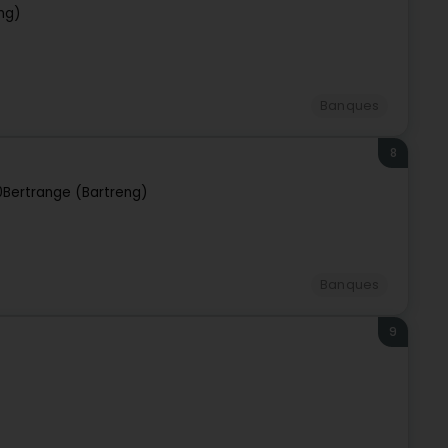
ng)
Banques
8
0
Bertrange (Bartreng)
Banques
9