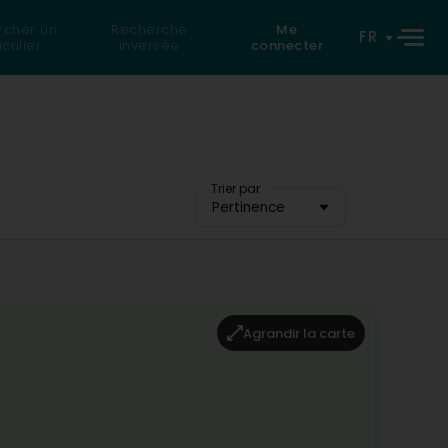
rcher un
Recherche
Me
FR
iculier
inversée
connecter
Trier par
Pertinence
Agrandir la carte