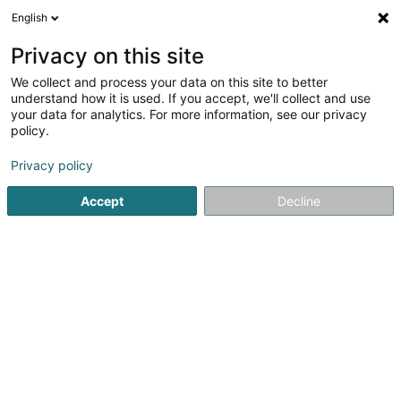
English
FR
Privacy on this site
We collect and process your data on this site to better
Bach Albert (Dr)
understand how it is used. If you accept, we'll collect and use
your data for analytics. For more information, see our privacy
Médecin généraliste
policy.
18 Kierchestrooss
L-9454
Fouhren (Furen)
Privacy policy
Afficher le fax
Accept
Decline
Voir le numéro
S'y rendre
Accueil
Médecin généraliste
Bach Albert (Dr)