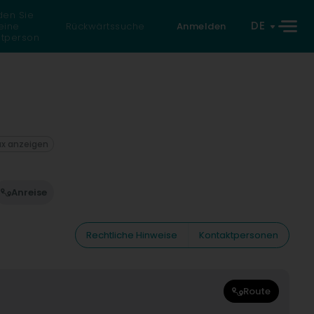
den Sie
DE
eine
Rückwärtssuche
Anmelden
atperson
ax anzeigen
Anreise
Rechtliche Hinweise
Kontaktpersonen
Route