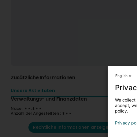
English
Zusätzliche Informationen
Privac
Unsere Aktivitäten
Verwaltungs- und Finanzdaten
We collect 
accept, we'
Nace : ∗∗.∗∗∗
policy.
Anzahl der Angestellten : ∗∗∗
Privacy po
Rechtliche Informationen anzeigen