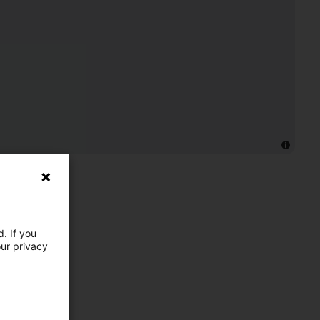
. If you
our privacy