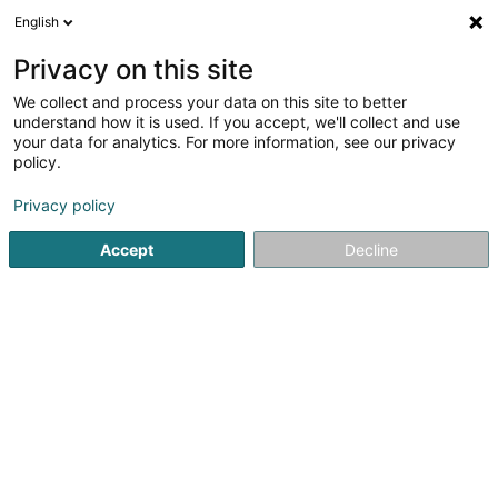
English
FR
Privacy on this site
We collect and process your data on this site to better
Ancien Cinéma Café Club
understand how it is used. If you accept, we'll collect and use
your data for analytics. For more information, see our privacy
Espace culturel
policy.
23 Grand-Rue
L-9410
Vianden (Veinen)
Privacy policy
Voir le num. mobile
Accept
Decline
Voir le numéro
S'y rendre
Accueil
Espace culturel
Ancien Cinéma Café Club