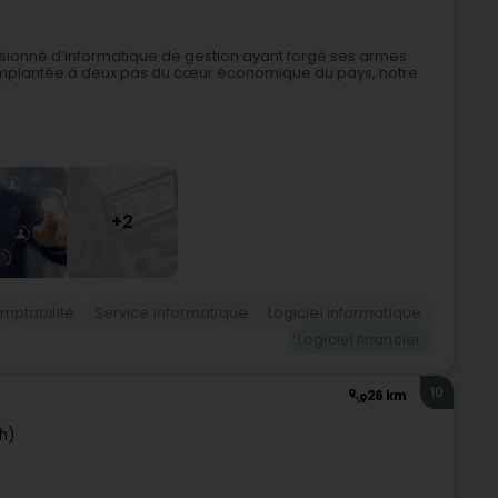
ssionné d’informatique de gestion ayant forgé ses armes
é Implantée à deux pas du cœur économique du pays, notre
+2
omptabilité
Service informatique
Logiciel informatique
Logiciel financier
10
26 km
h)