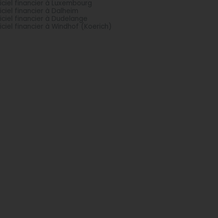
iciel financier à Luxembourg
iciel financier à Dalheim
iciel financier à Dudelange
iciel financier à Windhof (Koerich)