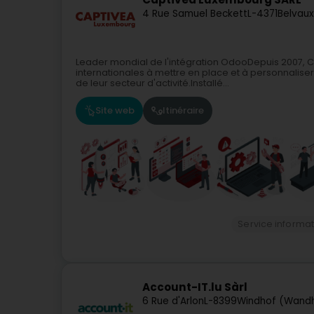
4 Rue Samuel Beckett
L-4371
Belvaux
Leader mondial de l'intégration OdooDepuis 2007, C
internationales à mettre en place et à personnaliser 
de leur secteur d'activité.Installé...
Site web
Itinéraire
Service informa
Account-IT.lu Sàrl
6 Rue d'Arlon
L-8399
Windhof (Wand