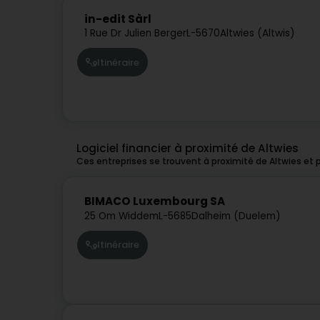
in-edit Sàrl
1 Rue Dr Julien Berger
L-5670
Altwies (Altwis)
Itinéraire
Logiciel financier à proximité de Altwies
Ces entreprises se trouvent à proximité de Altwies et
BIMACO Luxembourg SA
25 Om Widdem
L-5685
Dalheim (Duelem)
Itinéraire