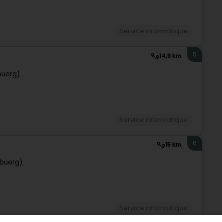
Service informatique
5
14,9 km
buerg)
Service informatique
6
15 km
buerg)
Service informatique