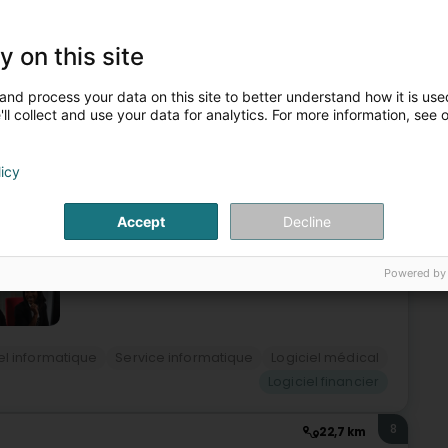
7
21,2 km
L & CIE SECS
y on this site
acher (Gréiwemaacher)
and process your data on this site to better understand how it is used
ll collect and use your data for analytics. For more information, see 
our les services en ligne, les licences de logiciels et leur
utilisent les services d'experts de SCHNEIDER IT
licy
Site web
Itinéraire
Accept
Decline
Powered by
el informatique
Service informatique
Logiciel médical
Logiciel financier
8
22,7 km