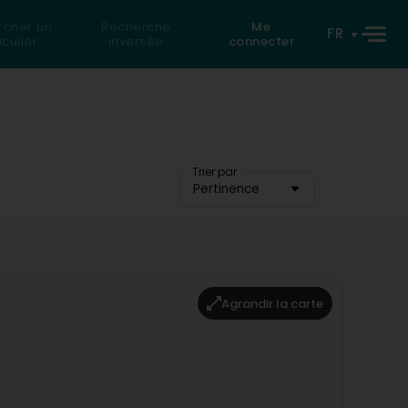
rcher un
Recherche
Me
FR
iculier
inversée
connecter
Trier par
Pertinence
Agrandir la carte