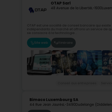
OTAP Sarl
48 Avenue de la Liberté
L-1930
Luxem
OTAP est une société de conseil bancaire qui existe
indépendants du marché et offrons un service de qu
se consacre à la technologie...
Site web
Itinéraire
Conseil aux entreprises
Servic
Bimaco Luxembourg SA
44 Rue Jean Jaurès
L-3490
Dudelange (Diddelen