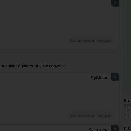
1
Service informatique
 pourraient également vous convenir.
2
3,5 km
Plu
Res
Ven
Age
Service informatique
Plu
3
13,6 km