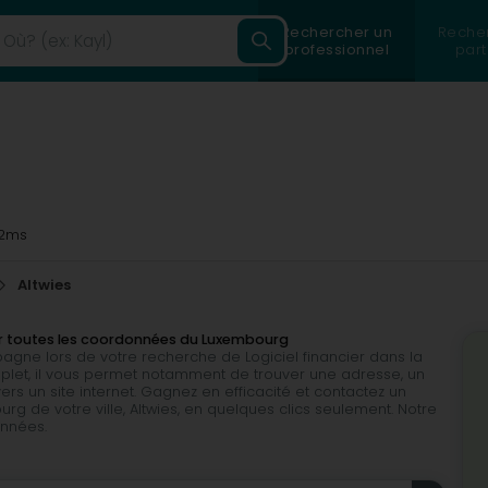
Rechercher un
Reche
professionnel
part
2ms
Altwies
uver toutes les coordonnées du Luxembourg
pagne lors de votre recherche de Logiciel financier dans la
 complet, il vous permet notamment de trouver une adresse, un
rs un site internet. Gagnez en efficacité et contactez un
rg de votre ville, Altwies, en quelques clics seulement. Notre
onnées.