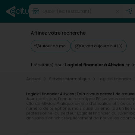
Affinez votre recherche
Autour de moi
Ouvert aujourd'hui
(0)
1
Logiciel financier à Altwies
résultat(s) pour
en 3
Accueil
Service informatique
Logiciel financier
Logiciel financier Altwies : Editus vous permet de tro
Jour après jour, l’annuaire en ligne Editus vous accom
ville de Altwies. Pratique, simple d’utilisation et très
numéro de téléphone, mais aussi un email ou un lien ve
professionnel du secteur Logiciel financier au Luxembou
annuaire s’enrichit régulièrement de nouvelles coord