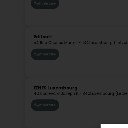
Itinéraire
Editsoft
54 Rue Charles Martel
L-2134
Luxembourg (Lëtze
Itinéraire
IZNES Luxembourg
40 Boulevard Joseph II
L-1840
Luxembourg (Lëtze
Itinéraire