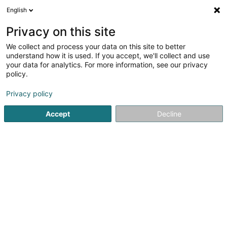
English
FR
Privacy on this site
We collect and process your data on this site to better
Adele Sàrl
understand how it is used. If you accept, we'll collect and use
your data for analytics. For more information, see our privacy
Vente par correspondance
policy.
8 Rue des Mérovingiens
L-8070
Strassen (Stroossen)
Privacy policy
Accept
Decline
Voir le numéro
S'y rendre
Accueil
Vente
Vente par correspondance
Adele Sàrl