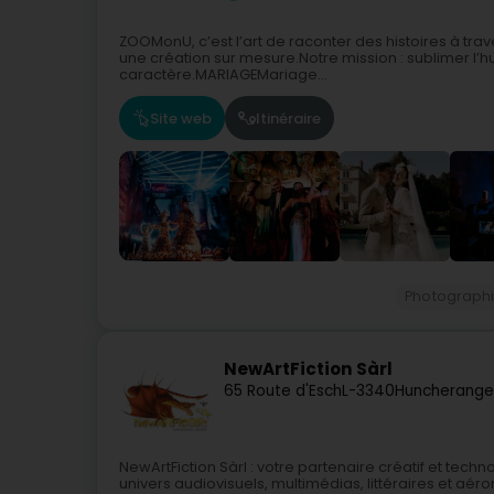
ZOOMonU, c’est l’art de raconter des histoires à tra
une création sur mesure.Notre mission : sublimer l’hum
caractère.MARIAGEMariage...
Site web
Itinéraire
Photograph
NewArtFiction Sàrl
65 Route d'Esch
L-3340
Huncherange
NewArtFiction Sàrl : votre partenaire créatif et te
univers audiovisuels, multimédias, littéraires et aé