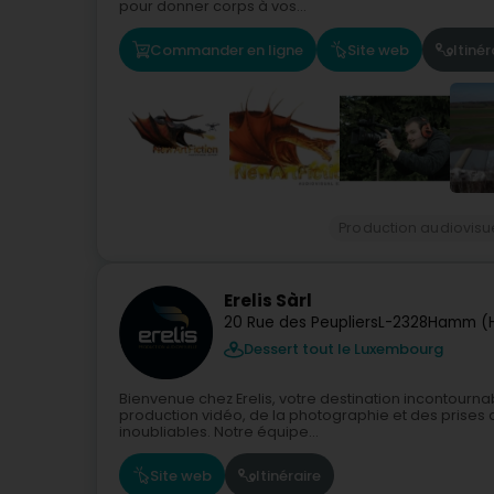
pour donner corps à vos...
Commander en ligne
Site web
Itinér
Production audiovisu
Erelis Sàrl
20 Rue des Peupliers
L-2328
Hamm (
Dessert tout le Luxembourg
Bienvenue chez Erelis, votre destination incontourna
production vidéo, de la photographie et des prise
inoubliables. Notre équipe...
Site web
Itinéraire