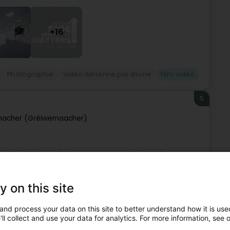
+16
Photographie
Vidéo aérienne par drone
Film vidéo
5
acher (Gréiwemaacher)
a confianceNous ne faisons pas que produire des films – nous
nalysant vos audiences cibles et vos canaux de diffusion,
y on this site
and process your data on this site to better understand how it is used
ll collect and use your data for analytics. For more information, see 