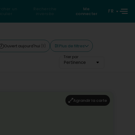
rcher un
Recherche
Me
FR
iculier
inversée
connecter
Plus de filtres
Ouvert aujourd'hui
(11)
Trier par
Pertinence
Agrandir la carte