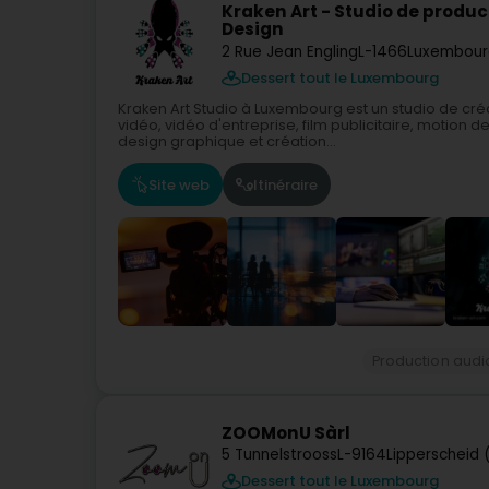
Kraken Art - Studio de produc
Design
2 Rue Jean Engling
L-1466
Luxembour
Dessert tout le Luxembourg
Kraken Art Studio à Luxembourg est un studio de cré
vidéo, vidéo d'entreprise, film publicitaire, motion 
design graphique et création...
Site web
Itinéraire
Production audi
ZOOMonU Sàrl
5 Tunnelstrooss
L-9164
Lipperscheid 
Dessert tout le Luxembourg