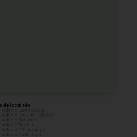
s de localités
m vidéo à Luxembourg
m vidéo à Esch-sur-Alzette
m vidéo à Beaufort
m vidéo à Burden
m vidéo à Differdange
m vidéo à Dudelange