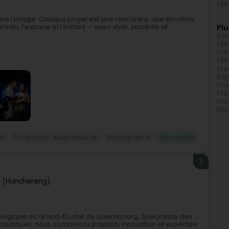
Fil
vers l’image. Chaque projet est une rencontre, une émotion,
ain, l’espace et l’instant — avec style, sincérité et
Plu
Réa
Fil
Pro
Fil
Stu
Re
Pos
Ecl
Enr
Mon
ie
Production audiovisuelle
Photographe
Film vidéo
3
 (Hunchereng)
chnologique au Grand-Duché de Luxembourg. Spécialiste des
ronautiques, nous combinons passion, innovation et expertise