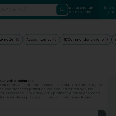
Rechercher un
Reche
professionnel
part
ux notés
Accès internet
Commander en ligne
(6)
(4)
(1)
pour votre recherche
faites appel à un professionnel du secteur Film vidéo. Gagnez
s coordonnées pratiques. Vous souhaitez trouver une
 vous intéresse, Film vidéo, vous profitez de renseignements
 et même descriptifs spécifiques pour certaines fiches.
1