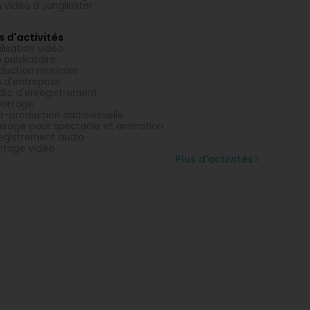
m vidéo à Junglinster
s d'activités
lisation vidéo
m publicitaire
duction musicale
m d'entreprise
dio d'enregistrement
portage
t-production audiovisuelle
airage pour spectacle et animation
egistrement audio
tage vidéo
Plus d'activités