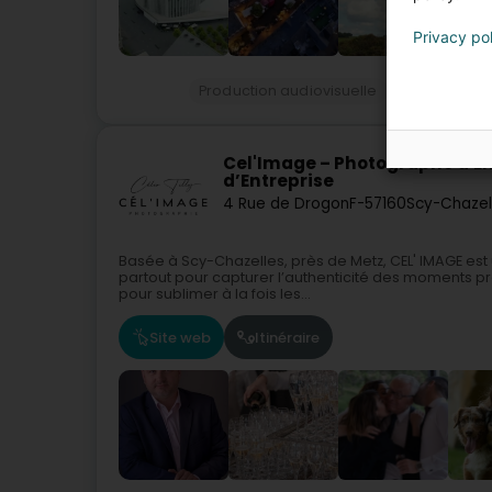
Privacy po
Production audiovisuelle
Film d'entrep
Cel'Image – Photographe d'É
d’Entreprise
4 Rue de Drogon
F-57160
Scy-Chazel
Basée à Scy-Chazelles, près de Metz, CEL' IMAGE es
partout pour capturer l’authenticité des moments pr
pour sublimer à la fois les...
Site web
Itinéraire