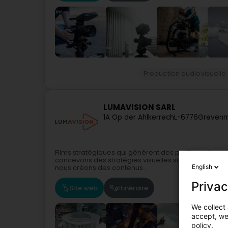
Production audiovisuelle
LUMAVISION SARL
1A Op der Ahlkerrech
L-6776
Grevenm
Films stratégiques qui génèrent des profits et de l
concevons des stratégies visuelles sur mesure. En a
English
nous créons des contenus...
Privac
Site web
Itinéraire
We collect 
accept, we'
policy.