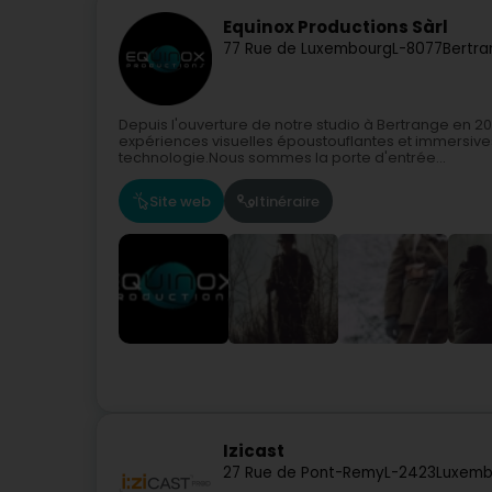
Equinox Productions Sàrl
77 Rue de Luxembourg
L-8077
Bertra
Depuis l'ouverture de notre studio à Bertrange en 20
expériences visuelles époustouflantes et immersives q
technologie.Nous sommes la porte d'entrée...
Site web
Itinéraire
Izicast
27 Rue de Pont-Remy
L-2423
Luxemb