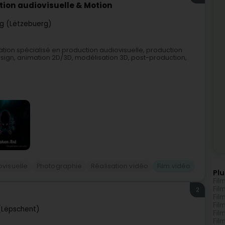
tion audiovisuelle & Motion
g (Lëtzebuerg)
ation spécialisé en production audiovisuelle, production
design, animation 2D/3D, modélisation 3D, post-production,
ovisuelle
Photographie
Réalisation vidéo
Film vidéo
Plu
Fil
Fil
2
Fil
Fil
(Lëpschent)
Fil
Fil