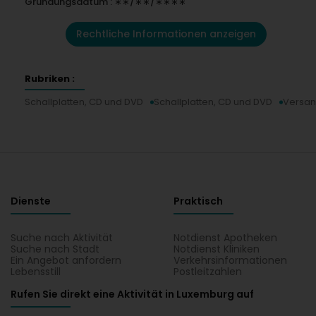
Gründungsdatum : ∗∗/∗∗/∗∗∗∗
Rechtliche Informationen anzeigen
Rubriken :
Schallplatten, CD und DVD
Schallplatten, CD und DVD
Versan
Dienste
Praktisch
Suche nach Aktivität
Notdienst Apotheken
Suche nach Stadt
Notdienst Kliniken
Ein Angebot anfordern
Verkehrsinformationen
Lebensstill
Postleitzahlen
Rufen Sie direkt eine Aktivität in Luxemburg auf