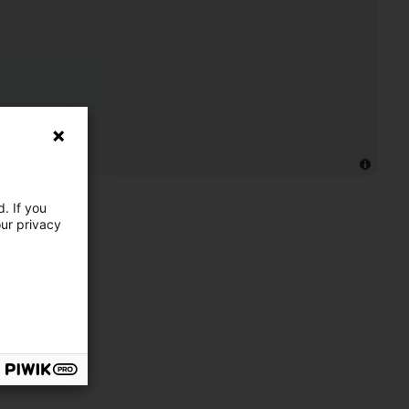
. If you
our privacy