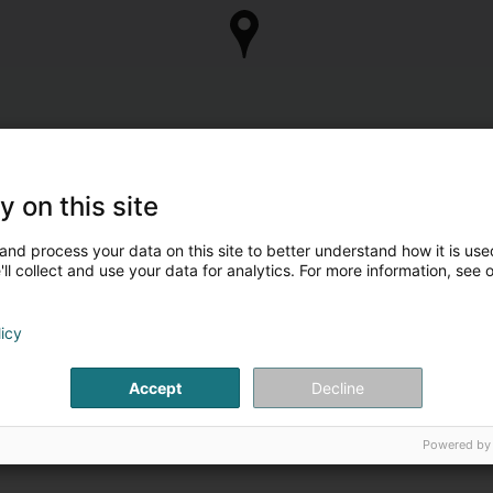
y on this site
and process your data on this site to better understand how it is used
ll collect and use your data for analytics. For more information, see 
licy
Accept
Decline
Powered by