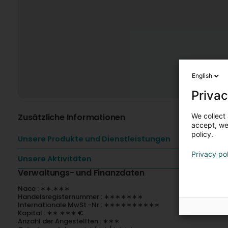
English
Privac
We collect 
Zusätzliche Informationen
accept, we'
policy.
Unsere Produkte und Dienstleistungen
Privacy po
Unsere Aktivitäten
Verwaltungs- und Finanzdaten
Nace : ∗∗.∗∗∗
Handelsregisternummer : ∗∗∗∗∗∗∗
Internationale MwSt.-Nr : ∗∗∗∗∗∗∗∗∗∗
Kapital : ∗∗ ∗∗∗ €
Anzahl der Angestellten : ∗∗∗