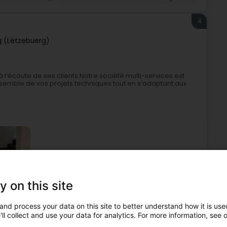
4
 (Lëtzebuerg)
 l’écoute de ses clients.Notre société multi-services est
emble de vos projets techniques tout en s’adaptant aux
y on this site
Elektrizität
Beleuchtung
Alarmanlagen
and process your data on this site to better understand how it is used
ll collect and use your data for analytics. For more information, see 
5