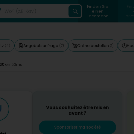
Finden Sie
Fin
einen
Fachmann
Priv
atz
Angebotsanfrage
Online bestellen
Heu
(4)
(7)
(1)
dt
en 53ms
Vous souhaitez être mis en
avant ?
Sponsoriser ma société