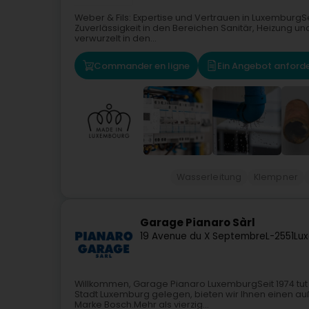
Weber & Fils: Expertise und Vertrauen in LuxemburgSe
Zuverlässigkeit in den Bereichen Sanitär, Heizung und 
verwurzelt in den...
Commander en ligne
Ein Angebot anford
Wasserleitung
Klempner
Garage Pianaro Sàrl
19 Avenue du X Septembre
L-2551
Lu
Willkommen, Garage Pianaro LuxemburgSeit 1974 tut d
Stadt Luxemburg gelegen, bieten wir Ihnen einen auß
Marke Bosch.Mehr als vierzig...