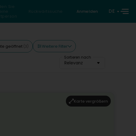
den Sie
DE
eine
Rückwärtssuche
Anmelden
atperson
Weitere Filter
te geöffnet
(3)
Sortieren nach
Relevanz
Karte vergrößern