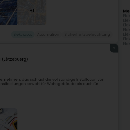
+1
Me
Ele
Ele
Ele
Ele
Ele
Elektrizität
Automation
Sicherheitsbeleuchtung
Ele
Ele
2
 (Lëtzebuerg)
ternehmen, das sich auf die vollständige Installation von
ienstleistungen sowohl für Wohngebäude als auch für