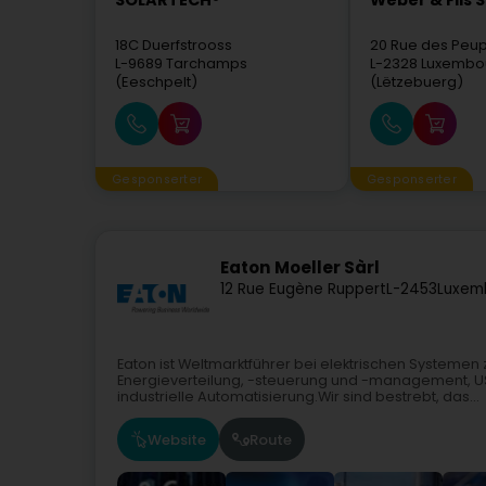
SOLARTECH®
Weber & Fils S
18C Duerfstrooss
20 Rue des Peup
L-9689
Tarchamps
L-2328
Luxembo
(Eeschpelt)
(Lëtzebuerg)
Gesponserter
Gesponserter
Eaton Moeller Sàrl
12 Rue Eugène Ruppert
L-2453
Luxem
Eaton ist Weltmarktführer bei elektrischen Systeme
Energieverteilung, -steuerung und -management, US
industrielle Automatisierung.Wir sind bestrebt, das...
Website
Route