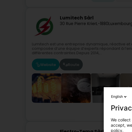
Lumitech Sàrl
30 Rue Pierre Krier
L-1880
Luxembourg
Lumitech est une entreprise dynamique, réactive et à
composée d’une équipe d’experts répondant à l’ens
différentes contraintes.Depuis 2014,...
Website
Route
English
Privac
We collect 
accept, we'
policy.
Electro-Tema Sàrl