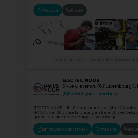
Website
Route
Autowerkstatt
Technischer Überwachun
ELECTRO NOOR
5 Rue Glesener
L-1631
Luxembourg (L
Bedient ganz Luxemburg
ELECTRO NOOR – Ihr Stromexperte seit über 30 Jahre
NOOR über 30 Jahre Erfahrung im Bereich der Elektr
garantiert eine hochwertige, zuverlässige...
Ein Angebot anfordern
Website
Rou