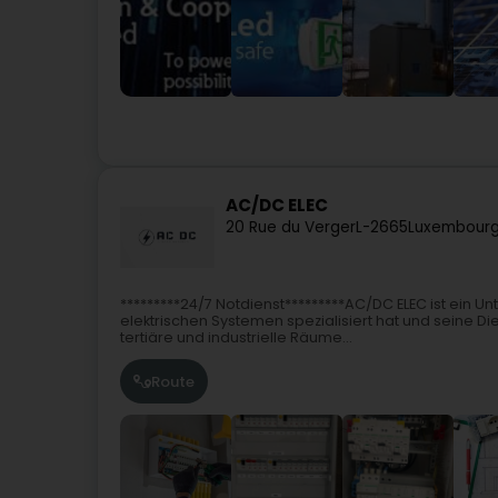
AC/DC ELEC
20 Rue du Verger
L-2665
Luxembourg
*********24/7 Notdienst*********AC/DC ELEC ist ein Un
elektrischen Systemen spezialisiert hat und seine D
tertiäre und industrielle Räume...
Route