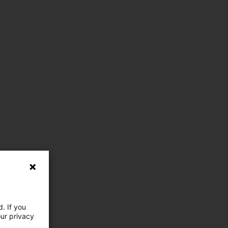
. If you
our privacy