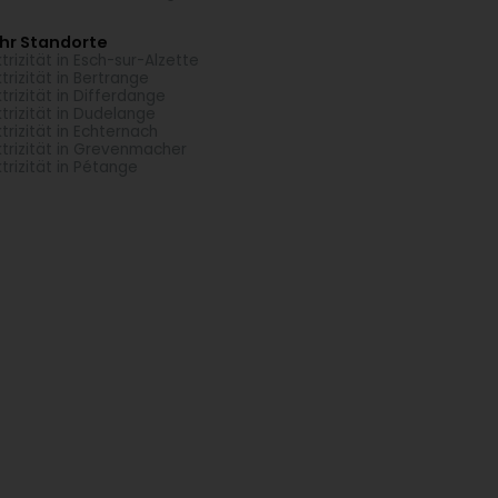
hr Standorte
ktrizität in Esch-sur-Alzette
ktrizität in Bertrange
ktrizität in Differdange
ktrizität in Dudelange
ktrizität in Echternach
ktrizität in Grevenmacher
ktrizität in Pétange