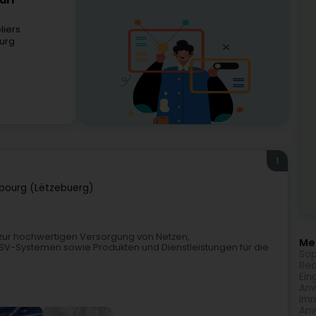
àrl
liers
urg
1
bourg (Lëtzebuerg)
n zur hochwertigen Versorgung von Netzen,
Meh
V-Systemen sowie Produkten und Dienstleistungen für die
Sop
Rec
Ein
Anw
Imm
Anw