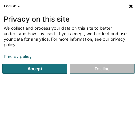
English
DE
Privacy on this site
We collect and process your data on this site to better
Verfeinere deine Suche
understand how it is used. If you accept, we'll collect and use
your data for analytics. For more information, see our privacy
Autour de moi
Luxembourg
Bestbewertet
(31)
(44)
policy.
279
Elektrizität
Ergebnis(se) für
en 58ms
Privacy policy
Startseite
Gewerblich
Elektronik und Elektrizität
Elektrizitä
Accept
Decline
SOLARTECH®
18C Duerfstrooss
L-9689
Tarchamps (Eeschpelt)