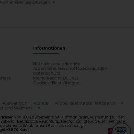
Sicherheitsausrüstungen
Informationen
Nutzungsbedingungen
Allgemeine Geschäftsbedingungen
Datenschutz
iness
Meine Rechte DSGVO
t
Cookies-Einstellungen
Gewerblich
Handel
Hotel, Restaurant, Wirtshaus
rt und Wellness
tigkeiten von TEC Equipements SA: Alarmanlagen, Ausrüstung für den
behör, Elektrizität, Beleuchtung, Elektroinstallateur, Geldscheinprüfer,
 Equipements SA auf einem Plan in Luxembourg.
ge
L-3670 Kayl