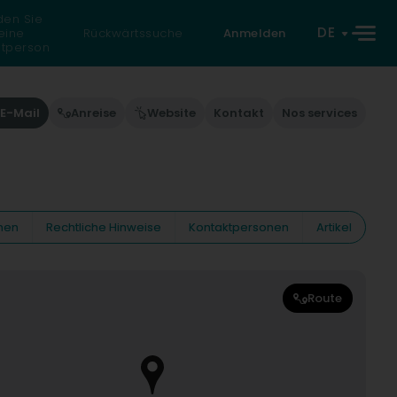
den Sie
DE
eine
Rückwärtssuche
Anmelden
atperson
E-Mail
Anreise
Website
Kontakt
Nos services
nen
Rechtliche Hinweise
Kontaktpersonen
Artikel
Route