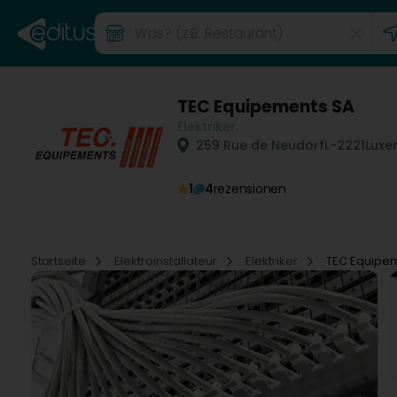
TEC Equipements SA
Elektriker
259 Rue de Neudorf
L-2221
Luxe
1
4
rezensionen
Startseite
Elektroinstallateur
Elektriker
TEC Equipe