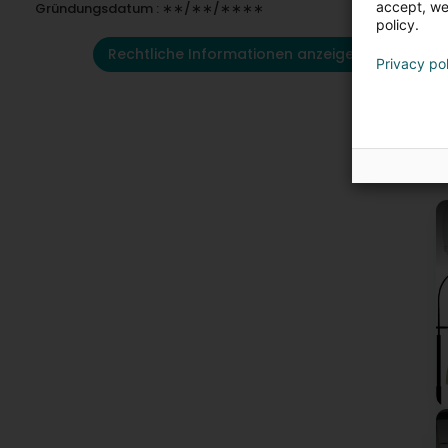
accept, we'
Gründungsdatum : ∗∗/∗∗/∗∗∗∗
policy.
Rechtliche Informationen anzeigen
Privacy po
U