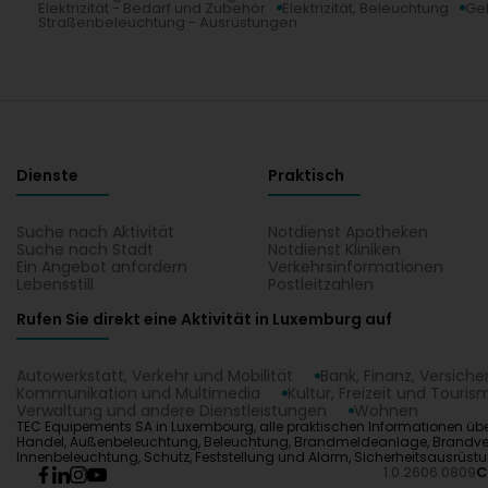
Elektrizität - Bedarf und Zubehör
Elektrizität, Beleuchtung
Ge
Straßenbeleuchtung - Ausrüstungen
Dienste
Praktisch
Suche nach Aktivität
Notdienst Apotheken
Suche nach Stadt
Notdienst Kliniken
Ein Angebot anfordern
Verkehrsinformationen
Lebensstill
Postleitzahlen
Rufen Sie direkt eine Aktivität in Luxemburg auf
Autowerkstatt, Verkehr und Mobilität
Bank, Finanz, Versich
Kommunikation und Multimedia
Kultur, Freizeit und Touris
Verwaltung und andere Dienstleistungen
Wohnen
TEC Equipements SA in Luxembourg, alle praktischen Informationen übe
Handel, Außenbeleuchtung, Beleuchtung, Brandmeldeanlage, Brandverhütung, 
Innenbeleuchtung, Schutz, Feststellung und Alarm, Sicherheitsausrüst
1.0.2606.0809
C