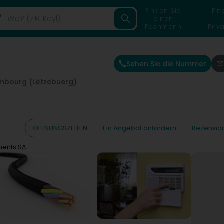
Finden Sie
Fin
einen
Fachmann
Priv
Sehen Sie die Nummer
mbourg (Lëtzebuerg)
ÖFFNUNGSZEITEN
Ein Angebot anfordern
Rezensio
ments SA