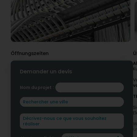
Öffnungszeiten
Ü
A
K
Demander un devis
V
v
Nom du projet :
T
S
E
W
u