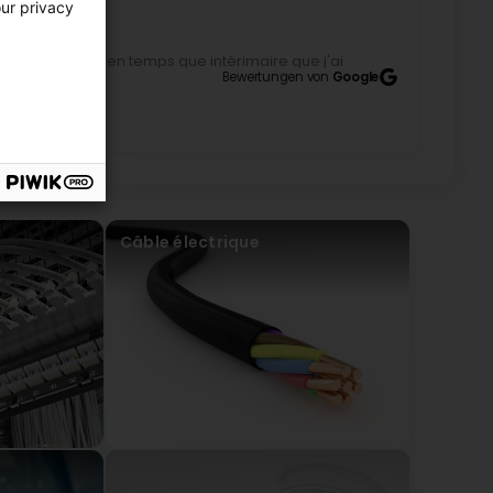
our privacy
our le travaille en temps que intérimaire que j'ai
e) Really a company to escape, I'm still waiting to
Bewertungen von
Google
tty company!!!!
lated by Google) Terrible service! Staff has no
e
Câble électrique