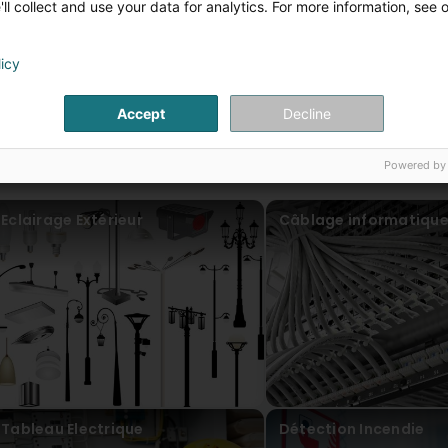
ll collect and use your data for analytics. For more information, see 
vor 3 Jahr(en)
Vraiment une boîte a fuir, j'attends toujours d'être payée p
licy
fournis pour votre boîte de mer*e !!!! (Translated by Googl
be paid for the temporary work that I provided for your shi
Accept
Decline
rafael
vor 7 Jahr(en)
Powered by
nsere Artikel
Service déplorable ! Personnel n'a aucune manière. (Trans
manners.
Eclairage Extérieur
Câblage informatiqu
Tableau Electrique
Détection Incendie