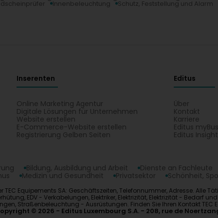
ldscheinprüfer
Innenbeleuchtung
Schutz, Feststellung und Alarm
Inserenten
Editus
Online Marketing Agentur
Über
Digitale Lösungen für Unternehmen
Kontakt
Website erstellen
Karriere
E-Commerce-Website erstellen
Editus myBus
Registrierung Gelben Seiten
Editus Insigh
erung
Bildung, Ausbildung und Arbeit
Dienste an Fachleute
mus
Medizin und Gesundheit
Privatsektor
Schönheit, Spo
r TEC Equipements SA: Geschäftszeiten, Telefonnummer, Adresse. Alle Tä
EDV - Verkabelungen, Elektriker, Elektrizität, Elektrizität - Bedarf und Zu
ungen, Straßenbeleuchtung - Ausrüstungen. Finden Sie Ihren Kontakt TEC
opyright © 2026
Editus Luxembourg S.A.
208, rue de Noertzan