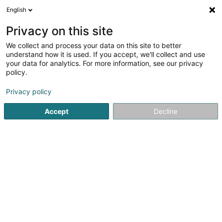
English
DE
Privacy on this site
We collect and process your data on this site to better
Energolux SA
understand how it is used. If you accept, we'll collect and use
your data for analytics. For more information, see our privacy
Elektrizität - Bedarf und Zubehör
policy.
7 Rue de Bitbourg
L-1273
Luxembourg (Lëtzebuerg)
Privacy policy
Accept
Decline
Kontakt
Unsere
Sehen Sie die Nummer
E-Mail
Anreise
Website
Startseite
Elektrizität - Bedarf und Zubehör
Energolux SA