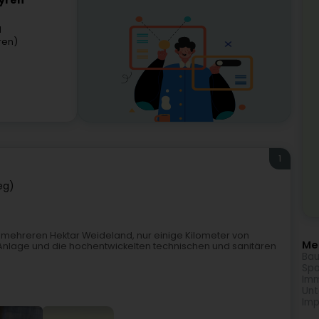
Syren
l
ren)
1
zeg)
on mehreren Hektar Weideland, nur einige Kilometer von
Meh
 Anlage und die hochentwickelten technischen und sanitären
Bau
Spo
Imm
Unt
Imp