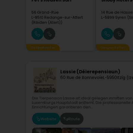
Pet's Heaven Sàrl
Snoby Hôtel 
56 Grand-Rue
14 Rue de Hasse
L-8510
Redange-sur-Attert
L-5899
Syren (Si
(Réiden (Atert))
Gesponserter
Gesponserter
Lassie (Déierepensioun)
60 Rue de Bonnevoie
L-5950
Itzig (I
Die Tierpension Lassie ist ideal gelegen inmitten v
Luxemburgs Hauptstadt entfernt. Die professionelle
Einrichtungen garantieren den...
Website
Route