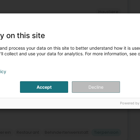
Haustiere
5
6,9 km
y on this site
t)
and process your data on this site to better understand how it is used
ll collect and use your data for analytics. For more information, see 
es souffrant de maladies psychiques dans leurs efforts
vec la société, de retrouver un travail et une place dans
licy
Accept
Decline
Powered by
verein
Restaurant
Behindertenwerkstatt
Tierpension