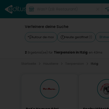
Verfeinere deine Suche
Weit
Autour de moi
Heute geöffnet
(1)
2
Tierpension in Itzig
Ergebnis(se) für
en 43ms
Startseite
Haustiere
Tierpension
Itzig