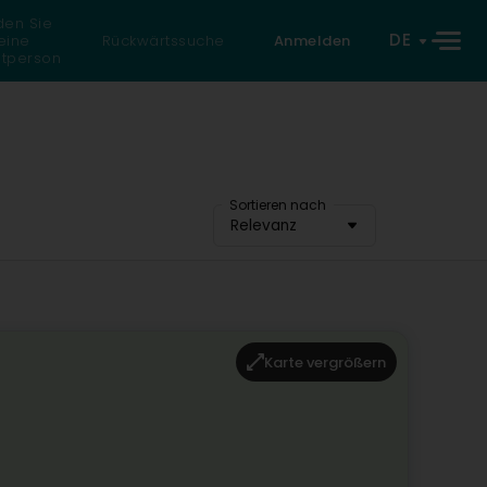
den Sie
DE
eine
Rückwärtssuche
Anmelden
atperson
Sortieren nach
Relevanz
Karte vergrößern