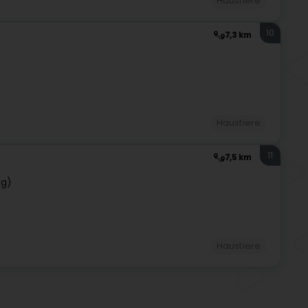
Haustiere
10
7,3 km
Haustiere
11
7,5 km
rg)
Haustiere