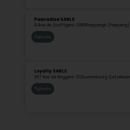
Pawradise SARLS
9 Rue de Zoufftgen
L-3389
Peppange (Peppeng)
Route
Loyalty SARLS
267 Rue de Beggen
L-1221
Luxembourg (Lëtzebue
Route