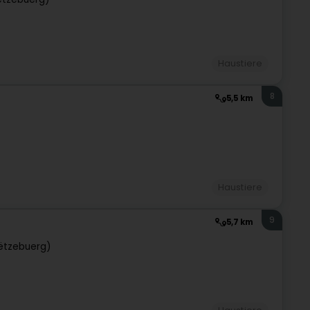
Haustiere
8
5,5 km
Haustiere
9
5,7 km
ëtzebuerg)