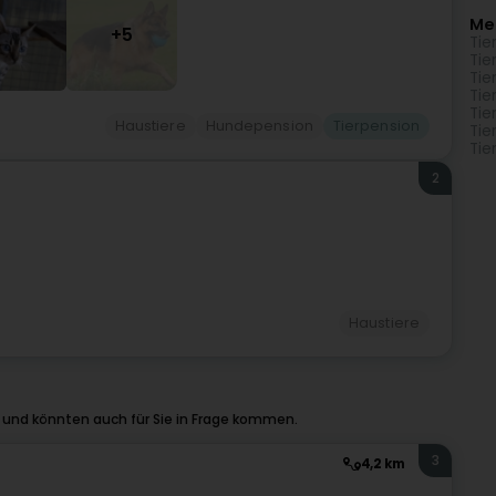
Me
+5
Tie
Tie
Tie
Tie
Tie
Haustiere
Hundepension
Tierpension
Tie
Tie
2
Haustiere
 und könnten auch für Sie in Frage kommen.
3
4,2 km