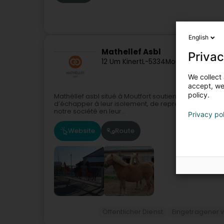
English
Mathellef Asbl
Privac
12 Um Kinert
L-5334
Moutfort (Mutfer
We collect 
accept, we'
policy.
Mathëllef asbl situé à Moutfort soutient les personn
d’échapper à leur isolement, de reprendre contact a
notre société en leur...
Privacy po
Website
Route
Öffentlicher Dienst
Eingetragener 