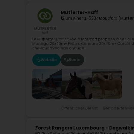
Mutferter-Haff
12 Um Kinert
L-5334
Moutfort (Mutfer
Le Mutferter Haff située à Moutfort propose à ses c
Manège 20x40m- Piste extérieure 20x40m- Cercle d
chevaux avec eau chaude-...
Website
Route
Öffentlicher Dienst
Behindertenwer
Forest Rangers Luxembourg - Dogwalki
62 Rue Raymond Poincaré
L-2342
Luxembourg (L