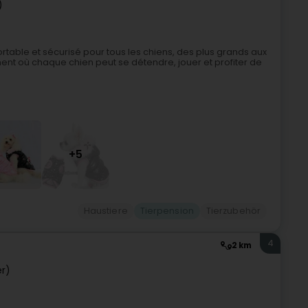
)
rtable et sécurisé pour tous les chiens, des plus grands aux
ement où chaque chien peut se détendre, jouer et profiter de
+5
Haustiere
Tierpension
Tierzubehör
4
2 km
r)