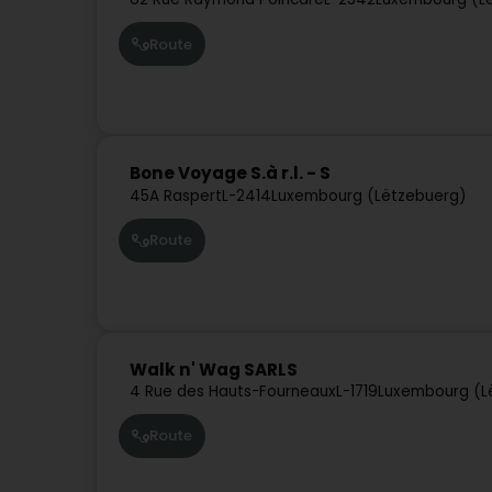
Route
Bone Voyage S.à r.l. - S
45A Raspert
L-2414
Luxembourg (Lëtzebuerg)
Route
Walk n' Wag SARLS
4 Rue des Hauts-Fourneaux
L-1719
Luxembourg (L
Route