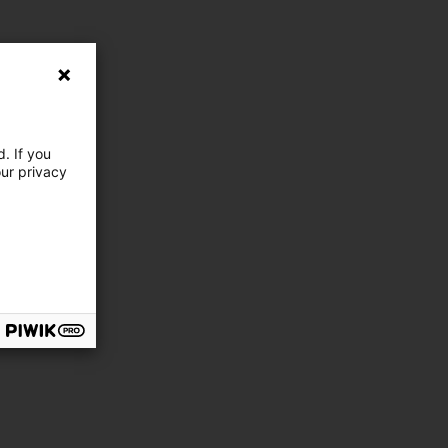
. If you
our privacy