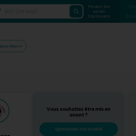
Finden Sie
Fin
einen
Fachmann
Priv
ere Filter
Vous souhaitez être mis en
avant ?
Sponsoriser ma société