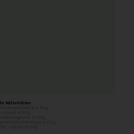
r Aktivitäten
trägergeschäfte in Itzig
rtverein in Itzig
obilienagentur in Itzig
ernehmensberatung in Itzig
ort - Export in Itzig