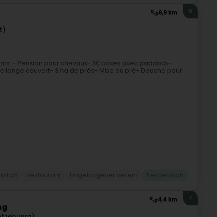
6
6,9 km
t)
lients: - Pension pour chevaux- 30 boxes avec paddock-
e longe couvert- 3 ha de prés- Mise au pré- Douche pour
kstatt
Restaurant
Eingetragener verein
Tierpension
7
4,4 km
ng
ëtzebuerg)