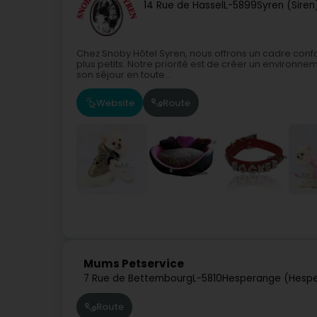
14 Rue de Hassel
L-5899
Syren (Siren
Chez Snoby Hôtel Syren, nous offrons un cadre confo
plus petits. Notre priorité est de créer un environn
son séjour en toute...
Website
Route
Mums Petservice
7 Rue de Bettembourg
L-5810
Hesperange (Hespe
Route