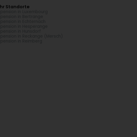
hr Standorte
rpension in Luxembourg
rpension in Bertrange
rpension in Echternach
rpension in Hesperange
rpension in Hunsdorf
rpension in Reckange (Mersch)
rpension in Reimberg