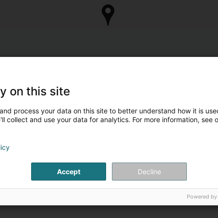
y on this site
and process your data on this site to better understand how it is used
ll collect and use your data for analytics. For more information, see 
licy
Accept
Decline
Powered by