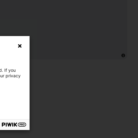
. If you
our privacy