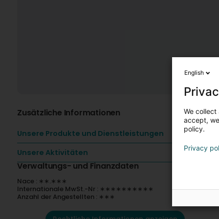
English
Privac
We collect 
Zusätzliche Informationen
accept, we'
policy.
Unsere Produkte und Dienstleistungen
Privacy po
Unsere Aktivitäten
Verwaltungs- und Finanzdaten
Nace : ∗∗.∗∗∗
Internationale MwSt.-Nr : ∗∗∗∗∗∗∗∗∗∗
Anzahl der Angestellten : ∗∗∗