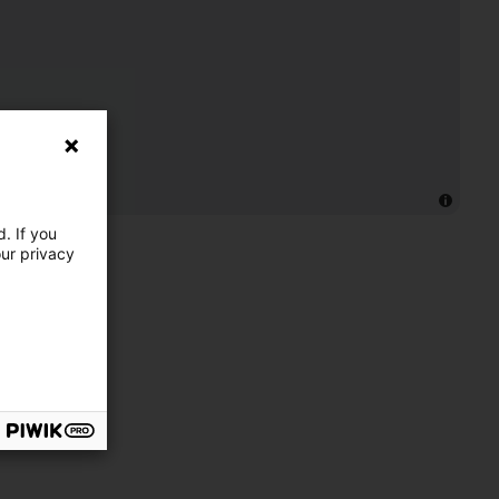
. If you
our privacy