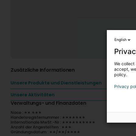
English
Privac
We collect 
Zusätzliche Informationen
accept, we'
policy.
Unsere Produkte und Dienstleistungen
Privacy po
Unsere Aktivitäten
Verwaltungs- und Finanzdaten
Nace : ∗∗.∗∗∗
Handelsregisternummer : ∗∗∗∗∗∗∗
Internationale MwSt.-Nr : ∗∗∗∗∗∗∗∗∗∗
Anzahl der Angestellten : ∗∗∗
Gründungsdatum : ∗∗/∗∗/∗∗∗∗