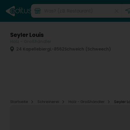
Seyler Louis
Holz - Großhändler
24 Kapellebierg
L-8562
Schweich (Schweech)
Startseite
Schreinerei
Holz - Großhändler
Seyler L