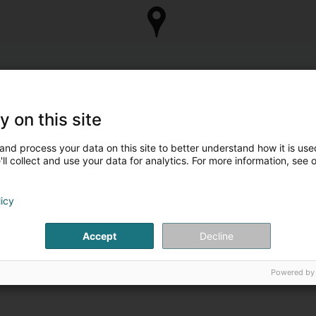
y on this site
and process your data on this site to better understand how it is used
ll collect and use your data for analytics. For more information, see 
licy
Accept
Decline
Powered by