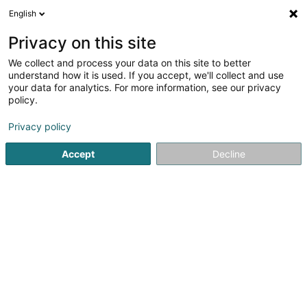
English
DE
Privacy on this site
We collect and process your data on this site to better
1
Holz - Großhändler in Steinfort
understand how it is used. If you accept, we'll collect and use
Ergebnis(se) für
en 42ms
your data for analytics. For more information, see our privacy
policy.
Startseite
Schreinerei
Holz - Großhändler
Steinfort
Privacy policy
1
Altwies-Bois - Vente de gros bois
Accept
Decline
10 Rue de Hagen
L-8421
Steinfort (Stengefort)
Altwies-Bois Sàrl ist ein familiengeführtes
luxemburgisches Unternehmen, das sich seit 1997 auf den
Ankauf und Verkauf von Holz spezialisiert hat.Von Vater zu
Sohn weitergegeben, verfügt unser Unternehmen über
mehr als 25 Jahre Erfahrung im...