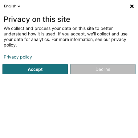
English
DE
Privacy on this site
We collect and process your data on this site to better
Verfeinere deine Suche
understand how it is used. If you accept, we'll collect and use
your data for analytics. For more information, see our privacy
Autour de moi
Heute geöffnet
(0)
policy.
1
Holz - Großhändler in Noertrange
Ergebnis(se) für
en
Privacy policy
162ms
Accept
Decline
Startseite
Schreinerei
Holz - Großhändler
Noertrange
1
Leunessen Holz Sàrl
25 Op der Hekt
L-9676
Noertrange (Näertrech)
Schreinerei