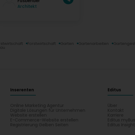
Fasbender
Architekt
rstwirtschaft
Forstwirtschaft
Garten
Gartenarbeiten
Gartengest
bau
Inserenten
Editus
Online Marketing Agentur
Über
Digitale Lösungen für Unternehmen
Kontakt
Website erstellen
Karriere
E-Commerce-Website erstellen
Editus myBus
Registrierung Gelben Seiten
Editus Insigh