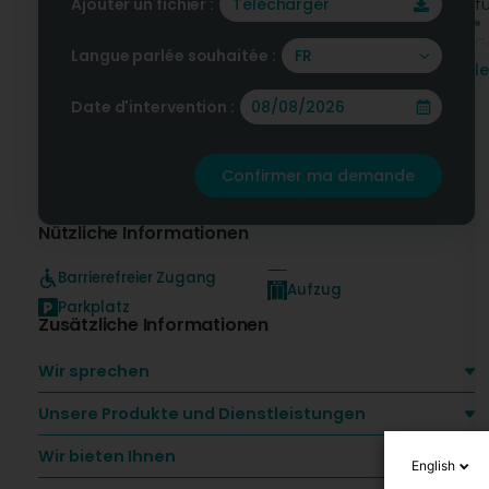
Ajouter un fichier :
Télécharger
f
G
Langue parlée souhaitée :
FR
l
W
Date d'intervention :
w
Confirmer ma demande
Nützliche Informationen
Barrierefreier Zugang
Aufzug
Parkplatz
Zusätzliche Informationen
Wir sprechen
Unsere Produkte und Dienstleistungen
Wir bieten Ihnen
English