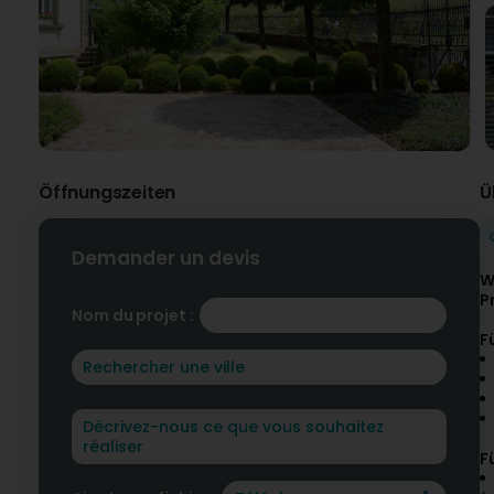
Öffnungszeiten
Ü
Demander un devis
W
P
Nom du projet :
F
F