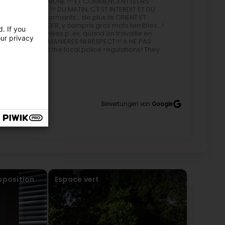
OLICE DE LA COMMUNE !!! ET COMMENCENT LEURS
ques...) A 7 H. !!! DU MATIN, C'EST INTERDIT ET DU
les voisins dormants... de plus ils CRIENT ET
ARDIN ET VERGER, y compris gros mots terribles...!
. If you
 fenêtres fermées p..ex. quand on travaille en
our privacy
ERSONNEL SANS MANIERES NI RESPECT!!! A NE PAS
 even respect the local police regulations! They
ws, etc.) at 7 AM! This is forbidden, and the noise at
neighbors. Furthermore, they shout and yell at each
ding terrible swear words! It's daytime noise! ​​You
, when you're working from home in your own
10
s or respect! Not recommended!
Bewertungen von
Google
rofessionnalisme, leur réactivité et leur recherche
 est à la fois sympathique et très compétente, ce qui
de vivement ! (Translated by Google) I am very
lism, responsiveness, and constant search for
endly and highly competent, which makes
sposition
Espace vert
them!