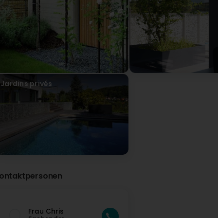
Mardi 24 mars, plaque RB8287 Un conducteur frontalier fou q
vitesse, ni ce qu'est un stop. Il colle les véhicules et c
vous conseille de vérifier l'état de la camionnette vu qu'il 
de dos d'âne pour un circuit de course. Une belle pub pou
March 24, license plate RB8287 A crazy cross-border driv
what a stop sign is. He tailgates other vehicles and desperat
suggest you check the condition of the van, as he seems to 
speed bumps, like a racetrack. Great publicity for your c
Vereal SA
Jardins privés
vor 4 Monat(en)
Cher monsieur, Nous vous confirmons que nous avons 
professionnel lui a été confisqué pendant 2 semain
vous en serions reconnaissant! Cordialement.
christophe batis
vor 5 Monat(en)
Élagage de nos arbres au fond du jardin (très haut). La s
durée). De plus, le tarif était bien plus intéressant une fois
ontaktpersonen
avec une grande efficacité, un sérieux et une discrétion to
(Translated by Google) Trees at the back of the garden (v
commitments (deadlines, duration). Furthermore, the pri
received, as the team on site worked with great efficiency
commendable. Thank you to Cloé and Nicolas.
Frau Chris