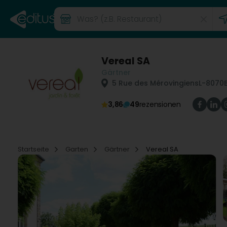
Vereal SA
Gärtner
5 Rue des Mérovingiens
L-8070
3,86
49
rezensionen
Startseite
Garten
Gärtner
Vereal SA