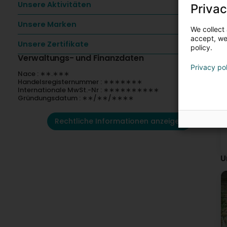
Unsere Aktivitäten
Privac
Unsere Marken
We collect 
accept, we'
Unsere Zertifikate
policy.
Verwaltungs- und Finanzdaten
Privacy po
Nace : ∗∗.∗∗∗
Handelsregisternummer : ∗∗∗∗∗∗∗
Internationale MwSt.-Nr : ∗∗∗∗∗∗∗∗∗∗
Gründungsdatum : ∗∗/∗∗/∗∗∗∗
Rechtliche Informationen anzeigen
U