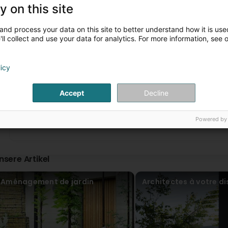
les ouvriers ne respectent meme PAS LE REGLEMENT DE P
y on this site
TRAVAUX TRES BRUYANTS (tracteur !, tondeuses, scies électri
TAPAGE NOCTURNE, qui réveille et effraye systématiquement 
HURLENT ! ENTRE EUX TOUTE LA JOURNEE DANS 1 TRES GRAND J
and process your data on this site to better understand how it is used
C'EST DU TAPAGE DIURNE ! on les entend meme a travers les
ll collect and use your data for analytics. For more information, see 
homeoffice dans sa propre maison, à +- 100...mètres!!! P
RECOMMANDER!!! (Translated by Google) The workers don't
start their very noisy work (tractor, lawnmowers, electric sa
night wakes up and systematically frightens the sleeping 
licy
other all day long in a very large garden and orchard, inclu
can even hear them through closed windows, for example
1
2
...
house, about 100 meters away! The staff have no manner
Accept
Decline
Francoise Gobet
vor 4 Monat(en)
Powered by
Je suis très satisfaite du travail réalisé par VEREAL. Leur p
constante de solutions ont été très appréciables. L’équipe
nsere Artikel
rend la collaboration agréable et efficace. Je recomman
satisfied with the work done by VEREAL. Their professiona
solutions were greatly appreciated. The team is both fri
Aménagement de jardin
Architectes à votre di
collaboration pleasant and efficient. I highly recommend 
Joran Balland
vor 5 Monat(en)