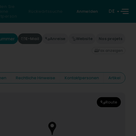
den Sie
DE
eine
Rückwärtssuche
Anmelden
atperson
 Nummer
E-Mail
Anreise
Website
Nos projets
Fax anzeigen
nen
Rechtliche Hinweise
Kontaktpersonen
Artikel
Route