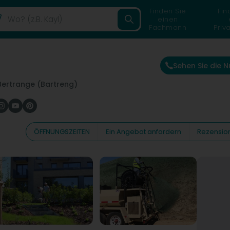
Finden Sie
Fin
einen
Fachmann
Priv
Sehen Sie die
Bertrange (Bartreng)
ÖFFNUNGSZEITEN
Ein Angebot anfordern
Rezensio