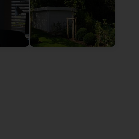
ui n'a pas l'air de connaître les limitations de
herche désespérément à dépasser même si interdit. Je
a l'air de prendre les routes limitées à 30 et pleines
r votre entreprise. (Translated by Google) Tuesday,
er who doesn't seem to know the speed limits, or
ely tries to overtake, even though it's illegal. I
be treating the 30 km/h speed limit roads, full of
ompany.
pris des sanctions adaptées: le véhicule
es. Pourriez-vous enlever votre commentaire? Nous
ociété Vereal a tenu ses engagements (délais,
 la facture reçue, car l'équipe sur place a travaillé
ut à leur honneur. Merci à Cloé et Nicolas.
ery tall) were pruned. Vereal met their
ce was much more attractive once the invoice was
, professionalism, and discretion, which was