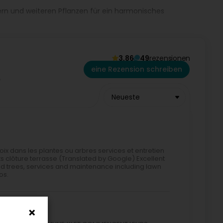
n und weiteren Pflanzen für ein harmonisches
che Lösungen zur Gliederung Ihrer Außenanlagen.
bnisse zu liefern, die Ihren Erwartungen gerecht
3,86
49
rezensionen
eine Rezension schreiben
Neueste
x dans les plantes ou arbres services et entretien
s clôture terrasse (Translated by Google) Excellent
nd trees, services and maintenance including lawn
os.