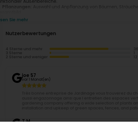
unktionaler Außenbereiche.
Pflanzungen:
Auswahl und Anpflanzung von Bäumen, Sträucher
esamtbild.
Zäune und Stützmauern:
Technisch durchdachte und ästhetis
esen Sie mehr
ir verbinden Fachwissen, Kreativität und Termintreue, um Erge
Nutzerbewertungen
erden.
4 Sterne und mehr
3 Sterne
2 Sterne und weniger
joe 57
vor 1 Monat(en)
Très bonne entreprise de Jardinage vous trouverez du choi
aussi engazonnage ainsi que l entretien des espaces vert
gardening company offering a wide selection of plants a
installation and upkeep of green spaces, fences, and pati
T M
vor 3 Monat(en)