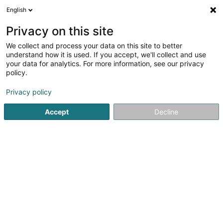
English
DE
Privacy on this site
We collect and process your data on this site to better
Verfeinere deine Suche
understand how it is used. If you accept, we'll collect and use
your data for analytics. For more information, see our privacy
Autour de moi
Luxembourg
Bestbewertet
(3)
(6)
policy.
14
Desinfektionsmittel und Insektizide
Ergebnis(se) für
en
Privacy policy
49ms
Accept
Decline
Startseite
Industrielle Reinigung
Desinfektionsmittel und I
SM2E
5 Rue du Pont - Zone d'activité du Pont
F-57525
Talange (FRANCE)